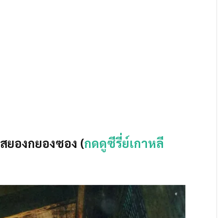
ว์สยองกยองซอง (
กดดูซีรี่ย์เกาหลี