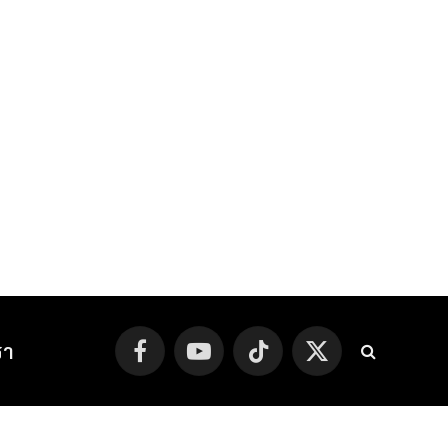
รา
Facebook
YouTube
TikTok
X
(Twitter)