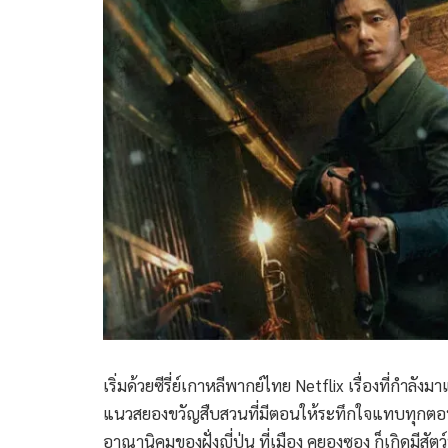
เริ่มด้วยซีรี่ย์เกาหลีพากย์ไทย Netflix เรื่องที่กำลังมา
แนวสยองขวัญสืบสวนที่มีตอนให้ระทึกใจแทบทุกตอน ว่า
อาณานิคมของฝั่งญี่ปุ่น ที่เมือง คยองซอง ก็เกิดมี