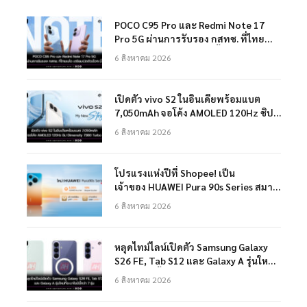
POCO C95 Pro และ Redmi Note 17
Pro 5G ผ่านการรับรอง กสทช. ที่ไทย
แล้ว เตรียมเปิดตัวเร็วๆ นี้
6 สิงหาคม 2026
เปิดตัว vivo S2 ในอินเดียพร้อมแบต
7,050mAh จอโค้ง AMOLED 120Hz ชิป
Dimensity 7360 Turbo
6 สิงหาคม 2026
โปรแรงแห่งปีที่ Shopee! เป็น
เจ้าของ HUAWEI Pura 90s Series สมา
ร์ทโฟนเรือธง กล้องถ่ายสวยสมจริงทุก
6 สิงหาคม 2026
ระยะ พร้อมของสมนาคุณและสิทธิพิเศษ
สุดคุ้มห้ามพลาด
หลุดไทม์ไลน์เปิดตัว Samsung Galaxy
S26 FE, Tab S12 และ Galaxy A รุ่นใหม่ที่
จะมาในปีนี้กว่า 7 รุ่น
6 สิงหาคม 2026