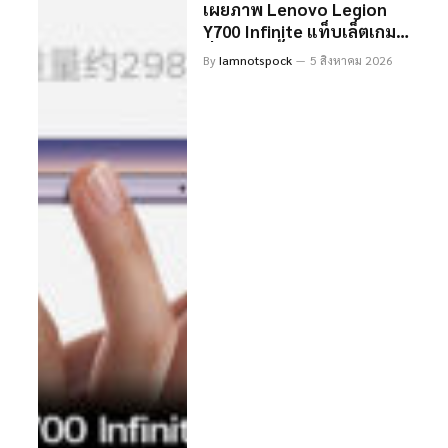
ทั้งเรื่องแฟชันเวิร์คเอ้าท์
เผยภาพ Lenovo Legion
และจ่ายเงินได้ในหนึ่ง
Y700 Infinite แท็บเล็ตเกม
เดียว
มิ่งจอ 8.4 นิ้ว มาพร้อมขุม
By
Iamnotspock
5 สิงหาคม 2026
พลังเรือธง บางเบาเพียง 6.5
มม.