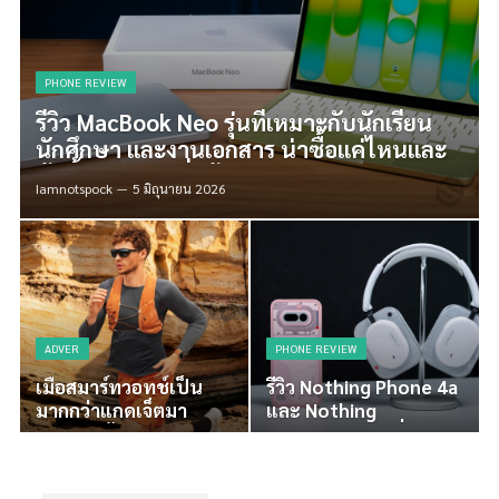
PHONE REVIEW
รีวิว MacBook Neo รุ่นที่เหมาะกับนักเรียน
นักศึกษา และงานเอกสาร น่าซื้อแค่ไหนและ
คุ้มมั้ยกับราคาเริ่มต้น 19,900 บาท
Iamnotspock
5 มิถุนายน 2026
ADVER
PHONE REVIEW
เมื่อสมาร์ทวอทช์เป็น
รีวิว Nothing Phone 4a
มากกว่าแกดเจ็ตมา
และ Nothing
ทำความรู้จัก HUAWEI
Headphone a เมื่อ
WATCH FIT 5
แฟชั่นและเทคโนโลยีมา
Series ครบทุกฟังก์ชัน
เจอกันอย่างลงตัว