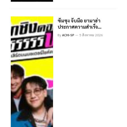
ซัมซุง จับมือ ยามาฮ่า
ประกาศความสำเร็จ
ปรากฏการณ์ “มหาลัยโคตร
By
ACHI-SP
5 สิงหาคม 2026
ฟาซ” แคมเปญจุดพลังครีเอ
เตอร์ Gen Z กวาดกว่า 22
ล้านวิว พร้อมส่งมอบ Feel
The Unique Experience
ผ่าน “คอนโคตรฟาซ”