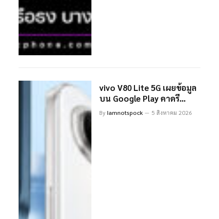
vivo V80 Lite 5G เผยข้อมูล
บน Google Play คาดรี
แบรนด์จาก vivo S2 พร้อม
By
Iamnotspock
5 สิงหาคม 2026
แบต 7,050mAh เตรียมเปิด
ตัวเร็วๆ นี้