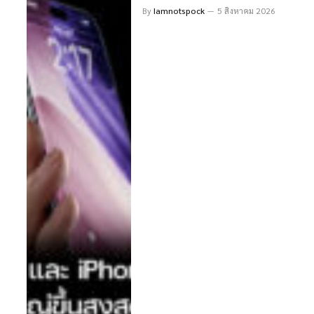
มีหน้าจอใหญ่ขึ้นสูงสุด 7 นิ้ว
By
Iamnotspock
5 สิงหาคม 2026
พร้อมดีไซน์ไร้ขอบ