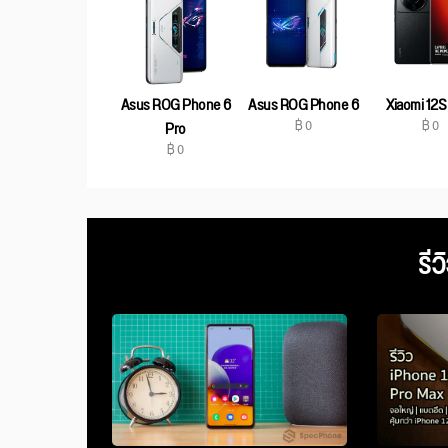
Asus ROG Phone 6
Asus ROG Phone 6
Xiaomi 12S 
฿ 0
฿ 0
Pro
฿ 0
รีว