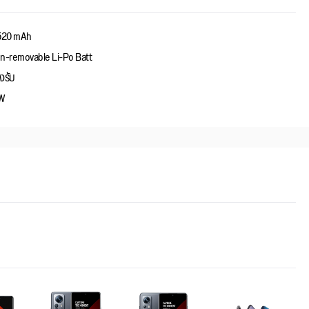
520 mAh
n-removable Li-Po Batt
งรับ
W