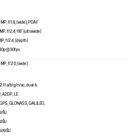
 MP, f/1.8, (wide), PDAF
MP, f/2.4, 118˚ (ultrawide)
MP, f/2.4, (depth)
80p@30fps
MP, f/2.0, (wide)
2.11 a/b/g/n/ac, dual-b
2, A2DP, LE
GPS, GLONASS, GALILEO,
งรับ
งรับ
่รองรับ