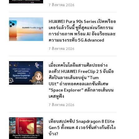
7 สิงหาคม 2026
HUAWEI Pura 90s Series เปิดพรีออ
เดอร์แล้ววันนี้ ชูที่สุดแห่งนวัตกรรม
การถ่ายภาพ พร้อม AI อัจฉริยะและ
ความแรงระดับ 5G Advanced
7 สิงหาคม 2026
เมื่อเทคโนโลยีผสานศิลปะอย่าง
ลงตัว! HUAWEI FreeClip 2 S จับมือ
ศิลปินลายเส้นอบอุ่น “Tum
Ulit” ถ่ายทอดคอลเลกชันพิเศษ
“Space Explorer” สลักลายเส้นบน
เคสหูฟัง
7 สิงหาคม 2026
เทียบสเปคชิป Snapdragon 8 Elite
Gen 5 ทั้งหมด 4 เวอร์ชั่นต่างกันยังไง
บ้าง?