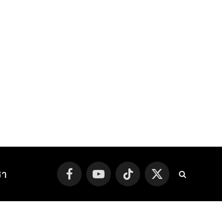
รา
Facebook
YouTube
TikTok
X
(Twitter)