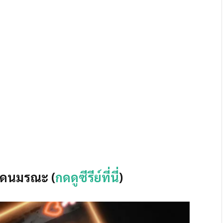
นแดนมรณะ (
กดดูซีรีย์ที่นี่
)