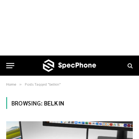
Home
Posts Tagged "belkin"
»
BROWSING:
BELKIN