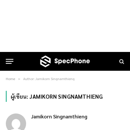
Home
Author: Jamikorn Singnamthieng
»
ผู้เขียน:
JAMIKORN SINGNAMTHIENG
Jamikorn Singnamthieng