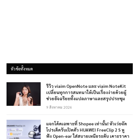
หัวข้อทั้งหมด
รีวิว viaim OpenNote และ viaim NoteKit
เปลี่ยนทุกการสนทนาให้เป็นเรื่องง่ายด้วยผู้
ช่วยอัจฉริยะทั้งแปลภาษาและสรุปประชุม
9 สิงหาคม 2026
แจกโค้ดเฉพาะที่ Shopee เท่านั้น! หัวเว่ยจัด
โปรเด็ดรับเปิดตัว HUAWEI FreeClip 2 S หู
ฟัง Open-ear ใส่สบายเหนือระดับ เคาะราคา