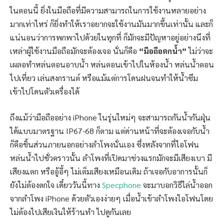
ในตอนนี้ ยิ่งในมือถือที่มีความสามารถในการใช้งานหลายอย่าง
มากเท่าไหร่ ก็ยิ่งทำให้เราอยากจะใช้งานมันมากขึ้นเท่านั้น และก็
แน่นอนว่าการพกพาไปด้วยในทุกที่ ก็มักจะมีปัญหาอยู่อย่างนึงที่
เหล่าผู้ใช้งานมือถือมักจะต้องเจอ นั่นก็คือ
“มือถือตกน้ำ”
ไม่ว่าจะ
เผลอทำหล่นตอนอาบน้ำ หล่นตอนเข้าไปในห้องน้ำ หล่นน้ำตอน
ไปเที่ยว เล่นสงกรานต์ หรือแม้แต่การโดนฝนจนทำให้น้ำซึม
เข้าไปโดนตัวเครื่องได้
ถึงแม้ว่ามือถืออย่าง iPhone ในรุ่นใหม่ๆ จะสามารถกันน้ำกันฝุ่น
ได้แบบมาตรฐาน IP67-68 ก็ตาม แต่ด่านหน้าที่จะต้องเจอกับน้ำ
ก็คือชิ้นส่วนภายนอกอย่างลำโพงนั่นเอง ซึ่งหลังจากที่ไอโฟน
หล่นน้ำไปชั่วคราวนั้น ลำโพงที่เปิดมาช่วงแรกมักจะมีเสียงเบา มี
เสียงแตก หรืออู้อี้ๆ ไม่เต็มเสียงเหมือนเดิม ถ้าเจอกับอาการนั้นก็
ยังไม่ต้องตกใจ เดี๋ยววันนี้ทาง
Specphone
จะมาบอกวิธีไล่น้ำออก
จากลำโพง iPhone ด้วยตัวเองง่ายๆ เมื่อน้ำเข้าลำโพงไอโฟนโดย
ไม่ต้องไปเสียเงินให้ร้านทำ ไปดูกันเลย