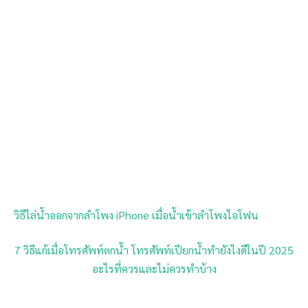
วิธีไล่น้ำออกจากลำโพง iPhone เมื่อน้ำเข้าลำโพงไอโฟน
7 วิธีแก้เมื่อโทรศัพท์ตกน้ำ โทรศัพท์เปียกน้ำทำยังไงดีในปี 2025
อะไรที่ควรและไม่ควรทำบ้าง