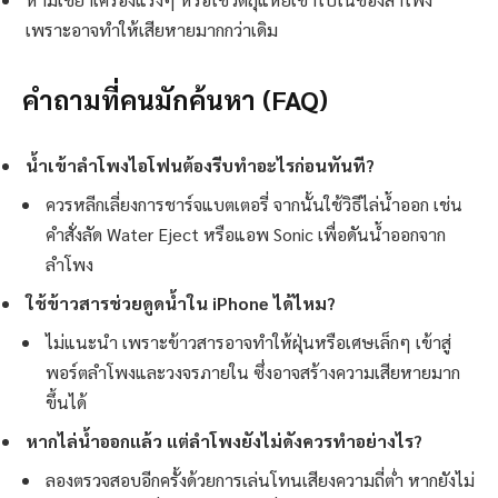
เพราะอาจทำให้เสียหายมากกว่าเดิม
คำถามที่คนมักค้นหา (FAQ)
น้ำเข้าลำโพงไอโฟนต้องรีบทำอะไรก่อนทันที?
ควรหลีกเลี่ยงการชาร์จแบตเตอรี่ จากนั้นใช้วิธีไล่น้ำออก เช่น
คำสั่งลัด Water Eject หรือแอพ Sonic เพื่อดันน้ำออกจาก
ลำโพง
ใช้ข้าวสารช่วยดูดน้ำใน iPhone ได้ไหม?
ไม่แนะนำ เพราะข้าวสารอาจทำให้ฝุ่นหรือเศษเล็กๆ เข้าสู่
พอร์ตลำโพงและวงจรภายใน ซึ่งอาจสร้างความเสียหายมาก
ขึ้นได้
หากไล่น้ำออกแล้ว แต่ลำโพงยังไม่ดังควรทำอย่างไร?
ลองตรวจสอบอีกครั้งด้วยการเล่นโทนเสียงความถี่ต่ำ หากยังไม่