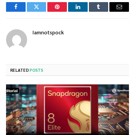
Facebook
Twitter
Pinterest
LinkedIn
Tumblr
Email
Iamnotspock
RELATED
POSTS