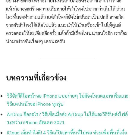
อย่างง่ายดาย เพราะภายในนั้นถ้าปล่อยหรือตากเอาไว้ กว่าจะ
แห้งก็อาจจะสร้างความเสียหายให้ลำโพงไปมากกว่าเดิมได้ ส่วน
ใครที่ลองทำตามแล้ว แต่ลำโพงก็ยังไม่กลับมาเป็นปกติ อาจเกิด
จากตัวลำโพงได้เสียไปแล้ว แนะนำให้นำเครื่องเข้าไปให้ศูนย์
ตรวจสอบให้ละเอียดอีกครั้ง แล้วถ้ามีเรื่องไหนน่าสนใจอีก เราก็จะ
นำมาฝากกันเรื่อยๆ เลยนะครับ
บทความที่เกี่ยวข้อง
วิธีอัดวีดีโอหน้าจอ iPhone แบบง่ายๆ ไม่ต้องโหลดแอพเพิ่มและ
วิธีแคปหน้าจอ iPhone ทุกรุ่น
AirDrop คืออะไร? วิธีเช็คเมื่อส่ง AirDrop ไม่ได้และวิธีรับ-ส่งไฟล์
ระหว่าง iPhone อัพเดท 2021
iCloud เต็มทำไงดี! 4 วิธีแก้ปัญหาพื้นที่ไม่พอ ช่วยเพิ่มพื้นที่เมื่อ