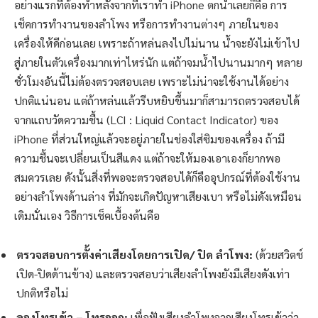
อย่างแรกที่ต้องทำหลังจากที่เราทำ iPhone ตกน้ำเลยก็คือ การ
เช็คการทำงานของลำโพง หรือการทำงานต่างๆ ภายในของ
เครื่องให้ดีก่อนเลย เพราะถ้าหล่นลงไปไม่นาน น้ำจะยังไม่เข้าไป
สู่ภายในตัวเครื่องมากเท่าไหร่นัก แต่ถ้าจมน้ำไปนานมากๆ หลาย
ชั่วโมงอันนี้ไม่ต้องตรวจสอบเลย เพราะไม่น่าจะใช้งานได้อย่าง
ปกติแน่นอน แต่ถ้าหล่นแล้วรีบหยิบขึ้นมาก็สามารถตรวจสอบได้
จากแถบวัดความชื้น (LCI : Liquid Contact Indicator) ของ
iPhone ที่ส่วนใหญ่แล้วจะอยู่ภายในช่องใส่ซิมของเครื่อง ถ้ามี
ความชื้นจะเปลี่ยนเป็นสีแดง แต่ถ้าจะให้มองเอาเองก็ยากพอ
สมควรเลย ดังนั้นสิ่งที่พอจะตรวจสอบได้ก็คืออุปกรณ์ที่ต้องใช้งาน
อย่างลำโพงด้านล่าง ที่มักจะเกิดปัญหาเสียงเบา หรือไม่ดังเหมือน
เดิมนั่นเอง วิธีการเช็คเบื้องต้นคือ
ตรวจสอบการตั้งค่าเสียงโดยการเปิด/ ปิด ลำโพง:
(ด้วยสวิตช์
เปิด-ปิดด้านข้าง) และตรวจสอบว่าเสียงลำโพงยังมีเสียงดังเท่า
ปกติหรือไม่
ลองโทรเข้า – โทรออก:
เพื่อฟังเสียงลำโพงจากเสียงโทรเข้าว่า