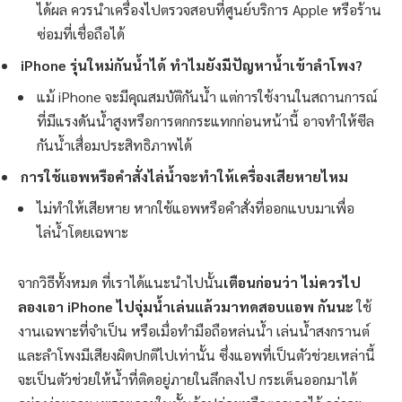
ได้ผล ควรนำเครื่องไปตรวจสอบที่ศูนย์บริการ Apple หรือร้าน
ซ่อมที่เชื่อถือได้
iPhone รุ่นใหม่กันน้ำได้ ทำไมยังมีปัญหาน้ำเข้าลำโพง?
แม้ iPhone จะมีคุณสมบัติกันน้ำ แต่การใช้งานในสถานการณ์
ที่มีแรงดันน้ำสูงหรือการตกกระแทกก่อนหน้านี้ อาจทำให้ซีล
กันน้ำเสื่อมประสิทธิภาพได้
การใช้แอพหรือคำสั่งไล่น้ำจะทำให้เครื่องเสียหายไหม
ไม่ทำให้เสียหาย หากใช้แอพหรือคำสั่งที่ออกแบบมาเพื่อ
ไล่น้ำโดยเฉพาะ
จากวิธีทั้งหมด ที่เราได้แนะนำไปนั้น
เตือนก่อนว่า ไม่ควรไป
ลองเอา iPhone ไปจุ่มน้ำเล่นแล้วมาทดสอบแอพ กันนะ
ใช้
งานเฉพาะที่จำเป็น หรือเมื่อทำมือถือหล่นน้ำ เล่นน้ำสงกรานต์
และลำโพงมีเสียงผิดปกติไปเท่านั้น ซึ่งแอพที่เป็นตัวช่วยเหล่านี้
จะเป็นตัวช่วยให้น้ำที่ติดอยู่ภายในลึกลงไป กระเด็นออกมาได้