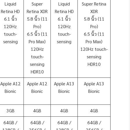
Liquid
Super
Liquid
Super Retina
Retina HD
Retina XDR
Retina HD
XDR
6.1 นิ้ว
5.8 นิ้ว (11
6.1 นิ้ว
5.8 นิ้ว (11
120Hz
Pro)
120Hz
Pro)
touch-
6.5 นิ้ว (11
touch-
6.5 นิ้ว (11
sensing
Pro Max)
sensing
Pro Max)
120Hz
120Hz touch-
touch-
sensing
sensing
HDR10
HDR10
Apple A12
Apple A12
Apple A13
Apple A13
Bionic
Bionic
Bionic
Bionic
3GB
4GB
4GB
4GB
64GB /
64GB /
64GB /
64GB /
128GB /
256GB /
128GB /
256GB /