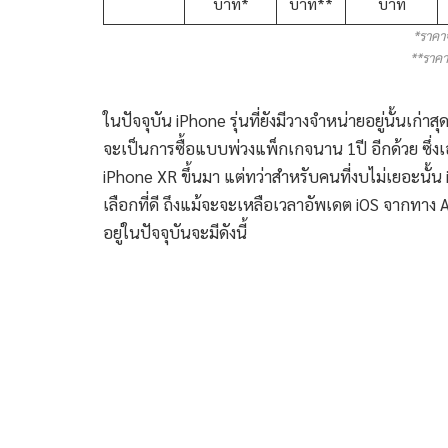
บาท*
บาท**
บาท
*ราคา
**ราคา
ในปัจจุบัน iPhone รุ่นที่ยังมีวางจำหน่ายอยู่นั้นเก่า
จะเป็นการซื้อแบบพ่วงแพ็กเกจนาน 1ปี อีกด้วย ซึ่งเ
iPhone XR ขึ้นมา แต่ทว่าสำหรับคนที่งบไม่เยอะนั้น
เลือกที่ดี ถึงแม้จะจะเหลือเวลาอัพเดต iOS จากทาง A
อยู่ในปัจจุบันจะมีดังนี้