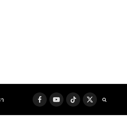
รา
Facebook
YouTube
TikTok
X
(Twitter)