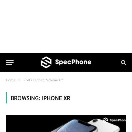
Home
Posts Tagged "iPhone Xr"
»
BROWSING:
IPHONE XR