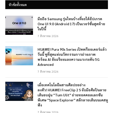
หัวข้อทั้งหมด
มือถือ Samsung รุ่นไหนบ้างที่จะได้อัปเกรด
One UI 9.0 (Android 17) เป็นเวอร์ชั่นสุดท้าย
ในปีนี้
7 สิงหาคม 2026
HUAWEI Pura 90s Series เปิดพรีออเดอร์แล้ว
วันนี้ ชูที่สุดแห่งนวัตกรรมการถ่ายภาพ
พร้อม AI อัจฉริยะและความแรงระดับ 5G
Advanced
7 สิงหาคม 2026
เมื่อเทคโนโลยีผสานศิลปะอย่าง
ลงตัว! HUAWEI FreeClip 2 S จับมือศิลปินลาย
เส้นอบอุ่น “Tum Ulit” ถ่ายทอดคอลเลกชัน
พิเศษ “Space Explorer” สลักลายเส้นบนเคสหู
ฟัง
7 สิงหาคม 2026