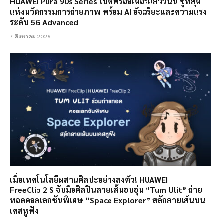
HUAWEI Pura 90s Series เปิดพรีออเดอร์แล้ววันนี้ ชูที่สุด
แห่งนวัตกรรมการถ่ายภาพ พร้อม AI อัจฉริยะและความแรง
ระดับ 5G Advanced
7 สิงหาคม 2026
เมื่อเทคโนโลยีผสานศิลปะอย่างลงตัว! HUAWEI
FreeClip 2 S จับมือศิลปินลายเส้นอบอุ่น “Tum Ulit” ถ่าย
ทอดคอลเลกชันพิเศษ “Space Explorer” สลักลายเส้นบน
เคสหูฟัง