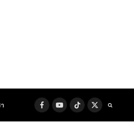
รา
Facebook
YouTube
TikTok
X
(Twitter)