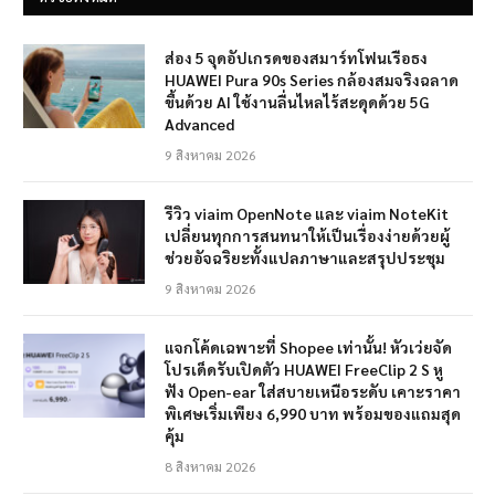
ส่อง 5 จุดอัปเกรดของสมาร์ทโฟนเรือธง
HUAWEI Pura 90s Series กล้องสมจริงฉลาด
ขึ้นด้วย AI ใช้งานลื่นไหลไร้สะดุดด้วย 5G
Advanced
9 สิงหาคม 2026
รีวิว viaim OpenNote และ viaim NoteKit
เปลี่ยนทุกการสนทนาให้เป็นเรื่องง่ายด้วยผู้
ช่วยอัจฉริยะทั้งแปลภาษาและสรุปประชุม
9 สิงหาคม 2026
แจกโค้ดเฉพาะที่ Shopee เท่านั้น! หัวเว่ยจัด
โปรเด็ดรับเปิดตัว HUAWEI FreeClip 2 S หู
ฟัง Open-ear ใส่สบายเหนือระดับ เคาะราคา
พิเศษเริ่มเพียง 6,990 บาท พร้อมของแถมสุด
คุ้ม
8 สิงหาคม 2026