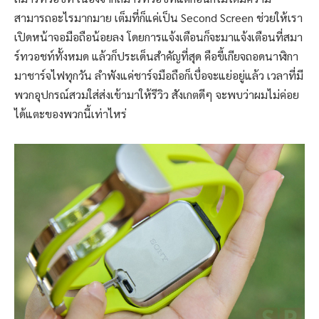
สามารถอะไรมากมาย เต็มที่ก็แค่เป็น Second Screen ช่วยให้เรา
เปิดหน้าจอมือถือน้อยลง โดยการแจ้งเตือนก็จะมาแจ้งเตือนที่สมา
ร์ทวอชท์ทั้งหมด แล้วก็ประเด็นสำคัญที่สุด คือขี้เกียจถอดนาฬิกา
มาชาร์จไฟทุกวัน ลำพังแค่ชาร์จมือถือก็เบื่อจะแย่อยู่แล้ว เวลาที่มี
พวกอุปกรณ์สวมใส่ส่งเข้ามาให้รีวิว สังเกตดีๆ จะพบว่าผมไม่ค่อย
ได้แตะของพวกนี้เท่าไหร่