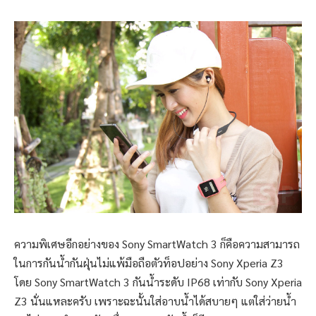
ความพิเศษอีกอย่างของ Sony SmartWatch 3 ก็คือความสามารถ
ในการกันน้ำกันฝุ่นไม่แพ้มือถือตัวท็อปอย่าง Sony Xperia Z3
โดย Sony SmartWatch 3 กันน้ำระดับ IP68 เท่ากับ Sony Xperia
Z3 นั่นแหละครับ เพราะฉะนั้นใส่อาบน้ำได้สบายๆ แต่ใส่ว่ายน้ำ