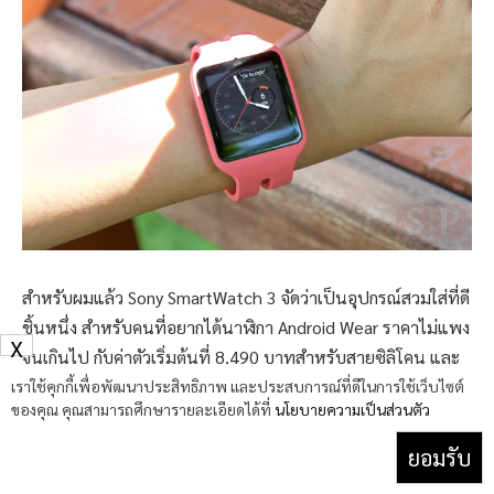
สำหรับผมแล้ว Sony SmartWatch 3 จัดว่าเป็นอุปกรณ์สวมใส่ที่ดี
ชิ้นหนึ่ง สำหรับคนที่อยากได้นาฬิกา Android Wear ราคาไม่แพง
X
จนเกินไป กับค่าตัวเริ่มต้นที่ 8,490 บาทสำหรับสายซิลิโคน และ
ราคา 9,490 บาทสำหรับสายโลหะ ได้สมาร์ทวอชท์ที่สมาร์ทกว่า
เราใช้คุกกี้เพื่อพัฒนาประสิทธิภาพ และประสบการณ์ที่ดีในการใช้เว็บไซต์
ของคุณ คุณสามารถศึกษารายละเอียดได้ที่
นโยบายความเป็นส่วนตัว
ด้วยหน่วยความจำภายในตัว 4 GB และ GPS ทำให้ Sony
SmartWatch 3 เป็นมากกว่าสมาร์ทวอชท์ เนื่องจากในบาง
ยอมรับ
สถานการณ์ เช่นการออกกำลังกายเนี่ย เราสามารถใช้ Sony