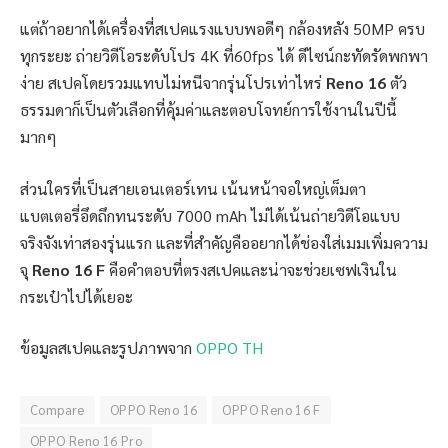
แต่ถ้าอยากได้เครื่องที่สเปคแรงแบบพอดีๆ กล้องหลัง 50MP ครบ
ทุกระยะ ถ่ายวิดีโอระดับโปร 4K ที่60fps ได้ ดีไซน์กะทัดรัดพกพา
ง่าย สเปคโดยรวมแทบไม่หนีจากรุ่นโปรเท่าไหร่
Reno 16
ตัว
ธรรมดาก็เป็นตัวเลือกที่คุ้มค่าและตอบโจทย์การใช้งานในปีนี้
มากๆ
ส่วนใครที่เป็นสายเอนเตอร์เทน เน้นหน้าจอใหญ่เต็มตา
แบตเตอรี่อึดถึกทนระดับ 7000 mAh ไม่ได้เน้นถ่ายวิดีโอแบบ
จริงจังเท่าสองรุ่นแรก และที่สำคัญคืออยากได้ช่องใส่เมมเพิ่มความ
จุ
Reno 16 F
คือคำตอบที่ตรงสเปคและน่าจะช่วยเซฟเงินใน
กระเป๋าไปได้เยอะ
ข้อมูลสเปคและรูปภาพจาก
OPPO TH
Compare
OPPO Reno 16
OPPO Reno 16 F
OPPO Reno 16 Pro