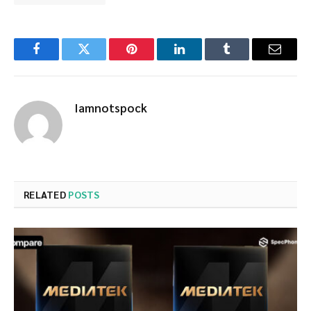
Facebook
Twitter
Pinterest
LinkedIn
Tumblr
Email
Iamnotspock
RELATED
POSTS