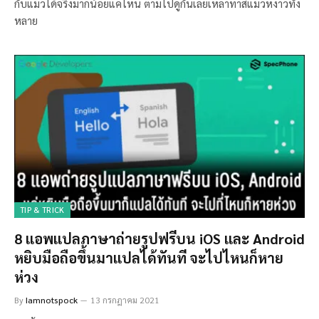
กับแมวได้จริงมากน้อยแค่ไหน ตามไปดูกันเลยเหล่าทาสแมวหง่าวทั้ง
หลาย
TIP & TRICK
8 แอพแปลภาษาถ่ายรูปฟรีบน iOS และ Android
หยิบมือถือขึ้นมาแปลได้ทันที จะไปไหนก็หาย
ห่วง
By
Iamnotspock
13 กรกฎาคม 2021