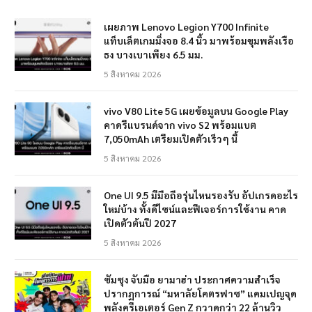
เผยภาพ Lenovo Legion Y700 Infinite
แท็บเล็ตเกมมิ่งจอ 8.4 นิ้ว มาพร้อมขุมพลังเรือ
ธง บางเบาเพียง 6.5 มม.
5 สิงหาคม 2026
vivo V80 Lite 5G เผยข้อมูลบน Google Play
คาดรีแบรนด์จาก vivo S2 พร้อมแบต
7,050mAh เตรียมเปิดตัวเร็วๆ นี้
5 สิงหาคม 2026
One UI 9.5 มีมือถือรุ่นไหนรองรับ อัปเกรดอะไร
ใหม่บ้าง ทั้งดีไซน์และฟีเจอร์การใช้งาน คาด
เปิดตัวต้นปี 2027
5 สิงหาคม 2026
ซัมซุง จับมือ ยามาฮ่า ประกาศความสำเร็จ
ปรากฏการณ์ “มหาลัยโคตรฟาซ” แคมเปญจุด
พลังครีเอเตอร์ Gen Z กวาดกว่า 22 ล้านวิว