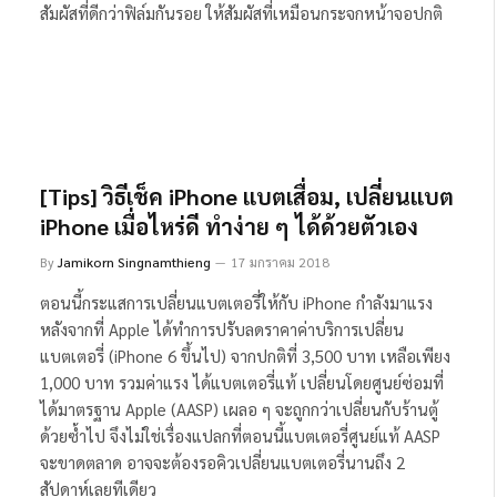
สัมผัสที่ดีกว่าฟิล์มกันรอย ให้สัมผัสที่เหมือนกระจกหน้าจอปกติ
[Tips] วิธีเช็ค iPhone แบตเสื่อม, เปลี่ยนแบต
iPhone เมื่อไหร่ดี ทำง่าย ๆ ได้ด้วยตัวเอง
By
Jamikorn Singnamthieng
17 มกราคม 2018
ตอนนี้กระแสการเปลี่ยนแบตเตอรี่ให้กับ iPhone กำลังมาแรง
หลังจากที่ Apple ได้ทำการปรับลดราคาค่าบริการเปลี่ยน
แบตเตอรี่ (iPhone 6 ขึ้นไป) จากปกติที่ 3,500 บาท เหลือเพียง
1,000 บาท รวมค่าแรง ได้แบตเตอรี่แท้ เปลี่ยนโดยศูนย์ซ่อมที่
ได้มาตรฐาน Apple (AASP) เผลอ ๆ จะถูกกว่าเปลี่ยนกับร้านตู้
ด้วยซ้ำไป จึงไม่ใช่เรื่องแปลกที่ตอนนี้แบตเตอรี่ศูนย์แท้ AASP
จะขาดตลาด อาจจะต้องรอคิวเปลี่ยนแบตเตอรี่นานถึง 2
สัปดาห์เลยทีเดียว