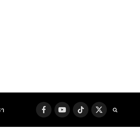
รา
Facebook
YouTube
TikTok
X
(Twitter)