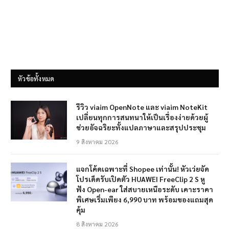
หัวข้อทั้งหมด
รีวิว viaim OpenNote และ viaim NoteKit
เปลี่ยนทุกการสนทนาให้เป็นเรื่องง่ายด้วยผู้
ช่วยอัจฉริยะทั้งแปลภาษาและสรุปประชุม
9 สิงหาคม 2026
แจกโค้ดเฉพาะที่ Shopee เท่านั้น! หัวเว่ยจัด
โปรเด็ดรับเปิดตัว HUAWEI FreeClip 2 S หู
ฟัง Open-ear ใส่สบายเหนือระดับ เคาะราคา
พิเศษเริ่มเพียง 6,990 บาท พร้อมของแถมสุด
คุ้ม
8 สิงหาคม 2026