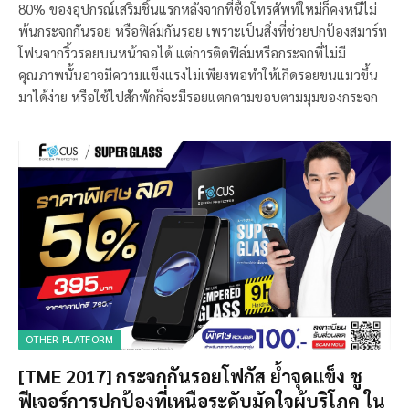
80% ของอุปกรณ์เสริมชิ้นแรกหลังจากที่ซื้อโทรศัพท์ใหม่ก็คงหนีไม่
พ้นกระจกกันรอย หรือฟิล์มกันรอย เพราะเป็นสิ่งที่ช่วยปกป้องสมาร์ท
โฟนจากริ้วรอยบนหน้าจอได้ แต่การติดฟิล์มหรือกระจกที่ไม่มี
คุณภาพนั้นอาจมีความแข็งแรงไม่เพียงพอทำให้เกิดรอยขนแมวขึ้น
มาได้ง่าย หรือใช้ไปสักพักก็จะมีรอยแตกตามขอบตามมุมของกระจก
OTHER PLATFORM
[TME 2017] กระจกกันรอยโฟกัส ย้ำจุดแข็ง ชู
ฟีเจอร์การปกป้องที่เหนือระดับมัดใจผู้บริโภค ใน