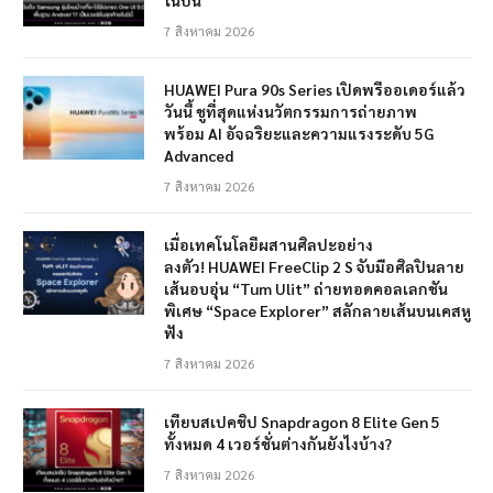
ในปีนี้
7 สิงหาคม 2026
HUAWEI Pura 90s Series เปิดพรีออเดอร์แล้ว
วันนี้ ชูที่สุดแห่งนวัตกรรมการถ่ายภาพ
พร้อม AI อัจฉริยะและความแรงระดับ 5G
Advanced
7 สิงหาคม 2026
เมื่อเทคโนโลยีผสานศิลปะอย่าง
ลงตัว! HUAWEI FreeClip 2 S จับมือศิลปินลาย
เส้นอบอุ่น “Tum Ulit” ถ่ายทอดคอลเลกชัน
พิเศษ “Space Explorer” สลักลายเส้นบนเคสหู
ฟัง
7 สิงหาคม 2026
เทียบสเปคชิป Snapdragon 8 Elite Gen 5
ทั้งหมด 4 เวอร์ชั่นต่างกันยังไงบ้าง?
7 สิงหาคม 2026