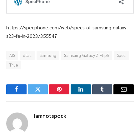
https://specphone.com/web/specs-of-samsung-galaxy-
s23-fe-in-2023/355547
AIS
dtac
Samsung
Samsung Galaxy Z Flip5
Spec
True
Facebook
Twitter
Pinterest
LinkedIn
Tumblr
Email
Iamnotspock