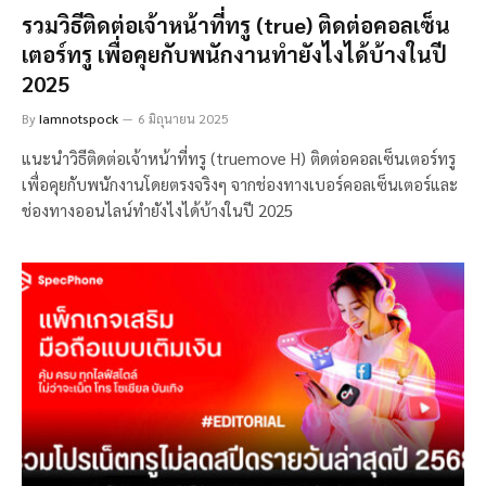
รวมวิธีติดต่อเจ้าหน้าที่ทรู (true) ติดต่อคอลเซ็น
เตอร์ทรู เพื่อคุยกับพนักงานทำยังไงได้บ้างในปี
2025
By
Iamnotspock
6 มิถุนายน 2025
แนะนำวิธีติดต่อเจ้าหน้าที่ทรู (truemove H) ติดต่อคอลเซ็นเตอร์ทรู
เพื่อคุยกับพนักงานโดยตรงจริงๆ จากช่องทางเบอร์คอลเซ็นเตอร์และ
ช่องทางออนไลน์ทำยังไงได้บ้างในปี 2025