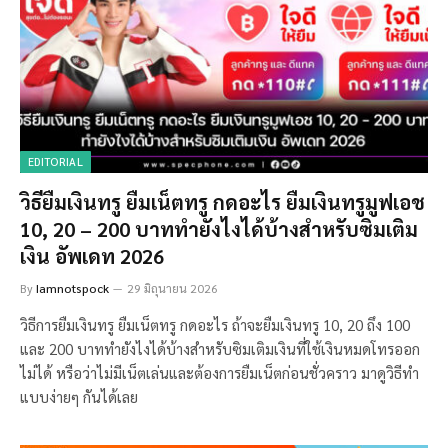
EDITORIAL
วิธียืมเงินทรู ยืมเน็ตทรู กดอะไร ยืมเงินทรูมูฟเอช
10, 20 – 200 บาททำยังไงได้บ้างสำหรับซิมเติม
เงิน อัพเดท 2026
By
Iamnotspock
29 มิถุนายน 2026
วิธีการยืมเงินทรู ยืมเน็ตทรู กดอะไร ถ้าจะยืมเงินทรู 10, 20 ถึง 100
และ 200 บาททำยังไงได้บ้างสำหรับซิมเติมเงินที่ใช้เงินหมดโทรออก
ไม่ได้ หรือว่าไม่มีเน็ตเล่นและต้องการยืมเน็ตก่อนชั่วคราว มาดูวิธีทำ
แบบง่ายๆ กันได้เลย