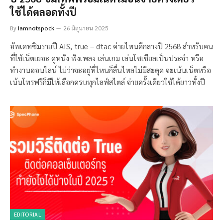
ใช้ได้ตลอดทั้งปี
By
Iamnotspock
26 มิถุนายน 2025
อัพเดทซิมรายปี AIS, true – dtac ค่ายไหนดีกลางปี 2568 สำหรับคน
ที่ใช้เน็ตเยอะ ดูหนัง ฟังเพลง เล่นเกม เล่นโซเชียลเป็นประจำ หรือ
ทำงานออนไลน์ ไม่ว่าจะอยู่ที่ไหนก็ลื่นไหลไม่มีสะดุด จะเน้นเน็ตหรือ
เน้นโทรฟรีก็มีให้เลือกครบทุกไลฟ์สไตล์ จ่ายครั้งเดียวใช้ได้ยาวทั้งปี
EDITORIAL