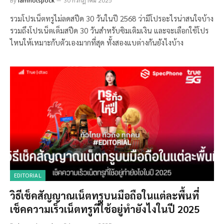
รวมโปรเน็ตทรูไม่ลดสปีด 30 วันในปี 2568 ว่ามีโปรอะไรน่าสนใจบ้าง
รวมถึงโปรเน็ตเต็มสปีด 30 วันสำหรับซิมเติมเงิน และจะเลือกใช้โปร
ไหนให้เหมาะกับตัวเองมากที่สุด ทั้งสองแบต่างกันยังไงบ้าง
EDITORIAL
วิธีเช็คสัญญาณเน็ตทรูบนมือถือในแต่ละพื้นที่
เช็คความเร็วเน็ตทรูที่ใช้อยู่ทำยังไงในปี 2025