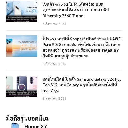
เปิดตัว vivo S2 ในอินเดียพร้อมแบต
7,050mAh จอโค้ง AMOLED 120Hz ชิป
Dimensity 7360 Turbo
6 สิงหาคม 2026
โปรแรงแห่งปีที่ Shopee! เป็นเจ้าของ HUAWEI
Pura 90s Series สมาร์ทโฟนเรือธง กล้องถ่าย
สวยสมจริงทุกระยะ พร้อมของสมนาคุณและ
สิทธิพิเศษสุดคุ้มห้ามพลาด
6 สิงหาคม 2026
หลุดไทม์ไลน์เปิดตัว Samsung Galaxy S26 FE,
Tab S12 และ Galaxy A รุ่นใหม่ที่จะมาในปีนี้
กว่า 7 รุ่น
6 สิงหาคม 2026
มือถือรุ่นยอดนิยม
Honor X7