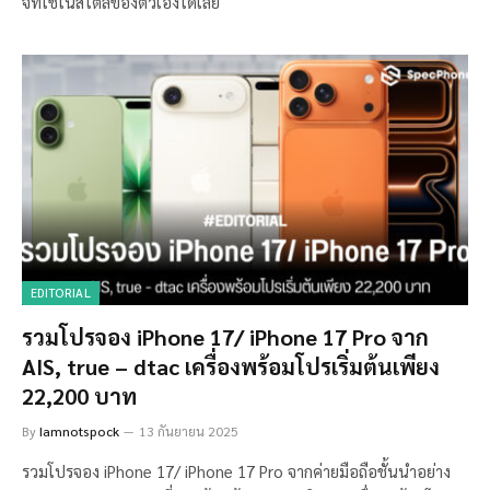
จที่ใช่ในสไตล์ของตัวเองได้เลย
EDITORIAL
รวมโปรจอง iPhone 17/ iPhone 17 Pro จาก
AIS, true – dtac เครื่องพร้อมโปรเริ่มต้นเพียง
22,200 บาท
By
Iamnotspock
13 กันยายน 2025
รวมโปรจอง iPhone 17/ iPhone 17 Pro จากค่ายมือถือชั้นนำอย่าง