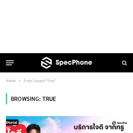
Home
Posts Tagged "True"
»
BROWSING:
TRUE