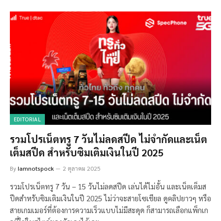
EDITORIAL
รวมโปรเน็ตทรู 7 วันไม่ลดสปีด ไม่จำกัดและเน็ต
เต็มสปีด สำหรับซิมเติมเงินในปี 2025
By
Iamnotspock
2 ตุลาคม 2025
รวมโปรเน็ตทรู 7 วัน – 15 วันไม่ลดสปีด เล่นได้ไม่อั้น และเน็ตเต็มส
ปีดสำหรับซิมเติมเงินในปี 2025 ไม่ว่าจะสายโซเชียล ดูคลิปยาวๆ หรือ
สายเกมเมอร์ที่ต้องการความเร็วแบบไม่มีสะดุด ก็สามารถเลือกแพ็กเก