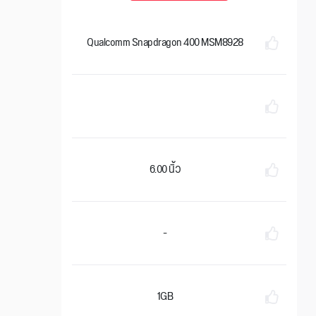
Qualcomm Snapdragon 400 MSM8928
6.00 นิ้ว
-
1GB