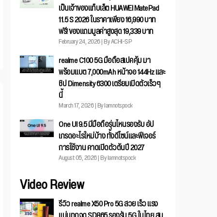
เป็นเจ้าของแท็บเล็ต HUAWEI MatePad
11.5 S 2026 ในราคาเพียง 16,990 บาท
ฟรี! ของแถมมูลค่าสูงสุด 19,339 บาท
February 24, 2026 | By ACHI-SP
realme C100 5G มือถือสเปคคุ้ม มา
พร้อมแบต 7,000mAh หน้าจอ 144Hz และ
ชิป Dimensity 6300 เตรียมเปิดตัวเร็วๆ
นี้
March 17, 2026 | By Iamnotspock
One UI 9.5 มีมือถือรุ่นไหนรองรับ อัป
เกรดอะไรใหม่บ้าง ทั้งดีไซน์และฟีเจอร์
การใช้งาน คาดเปิดตัวต้นปี 2027
August 05, 2026 | By Iamnotspock
Video Review
รีวิว realme X50 Pro 5G สวย เร็ว แรง
แน่นทุกจุด SD865 รองรับ 5G ในไทย สม