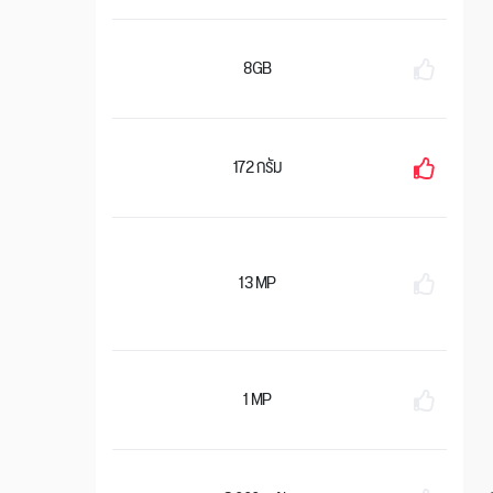
8GB
172 กรัม
13 MP
1 MP