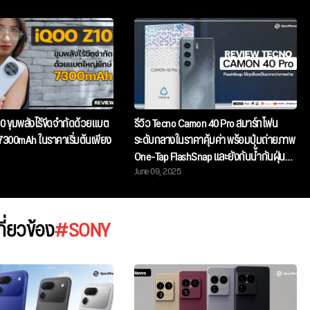
10 ขุมพลังไร้ขีดจำกัดด้วยแบต
รีวิว Tecno Camon 40 Pro สมาร์ทโฟน
 7300mAh ในราคาเริ่มต้นเพียง
ระดับกลางในราคาคุ้มค่า พร้อมปุ่มถ่ายภาพ
One-Tap FlashSnap และยังกันน้ำกันฝุ่น
June 09, 2025
IP68/IP69 ด้วย
เกี่ยวข้อง
#SONY