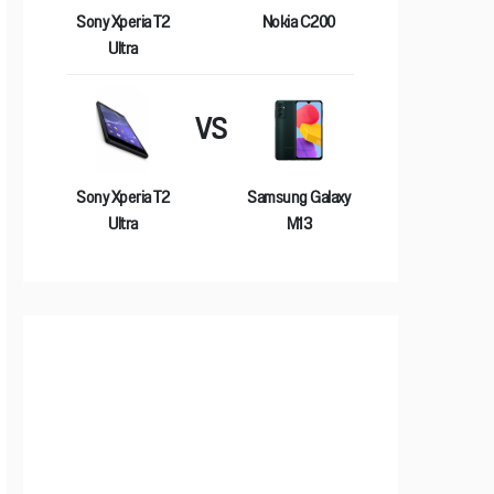
Sony Xperia T2
Nokia C200
Ultra
VS
Sony Xperia T2
Samsung Galaxy
Ultra
M13