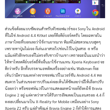
ส่วนข้อด้อยแบบชัดเจนสำหรับตัวซอฟแวร์ของ Sony ใน Android
ที่ไม่ใช่ Android 4.4 Kitkat เลยก็คือคีย์บอร์ดครับ โดยเฉพาะใน
ภาษาไทยที่บอกเลยว่าใช้งานยากมาก พิมพ์ไม่สะดวกแบบสุดๆ
เพราะหาปุ่มไม่เจอ ก็เล่นเอาสระไปซ่อนไว้ในปุ่มสระ -ะ หรือ
แม้แต่ตัวอักษรเองก็ไม่ตรงกับชาวบ้านเขา เพราะฉะนั้นแนะนำว่า
ให้หาโหลดคีย์บอร์ดยี่ห้ออื่นมาใช้งานแทน Xperia Keyboard จะ
ดีกว่าครับ อีกทั้งบรรดาแอพติดเครื่องอย่างเช่น Walkman ก็จะ
เห็นว่ามีความแตกต่างจากซอฟแวร์ในเวอร์ชัน Android 4.4 พอ
สมควร ในส่วนของการปรับแต่งจะเห็นได้ชัดเลยว่ามีให้เลือกปรับ
น้อยกว่า หรือซอฟท์แวร์ในการแสดงผลหน้าจอก็ยังคงใช้ Bravia
Engine 2 อยู่ แต่คาดว่าหากได้รับการอัพเดตเป็นแอนดรอย 4.4 ก็
คงจะเปลี่ยนมาเป็น X-Reality for Mobile เหมือนอย่าง Sony
Xperia Z2 ครับ แต่ลำพังแค่ Bravia Engine 2 ก็ทำให้การแสดง