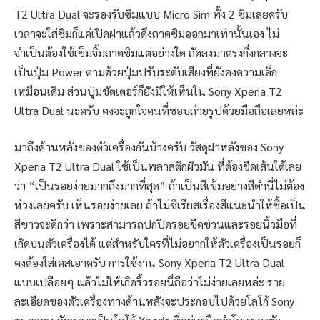
T2 Ultra Dual จะรองรับซิมแบบ Micro Sim ทั้ง 2 ซิมเลยครับ
เวลาจะใส่ซิมก็แค่เปิดฝาแล้วดึงถาดซิมออกมาเท่านั้นเอง ไม่
จำเป็นต้องใช้เข็มจิ้มถาดซิมแต่อย่างใด ถัดลงมาตรงกึ่งกลางจะ
เป็นปุ่ม Power ตามด้วยปุ่มปรับระดับเสียงที่ยังคงความเล็ก
เหมือนเดิม ส่วนปุ่มชัตเตอร์ก็ยังมีให้เห็นใน Sony Xperia T2
Ultra Dual นะครับ คงจะถูกใจคนที่ชอบถ่ายรูปด้วยมือถือเลยหล่ะ
มาถึงด้านหลังของตัวเครื่องกันบ้างครับ วัสดุฝาหลังของ Sony
Xperia T2 Ultra Dual ใช้เป็นพลาสติกผิวมัน ที่ต้องขีดเส้นใต้เลย
ว่า “เป็นรอยง่ายมากถึงมากที่สุด” ถ้าเป็นสีเข้มอย่างสีดำนี่ไม่ต้อง
ห่วงเลยครับ เห็นรอยง่ายเลย ถ้าไม่ซีเรียสเรื่องสีแนะนำให้ซื้อเป็น
สีขาวจะดีกว่า เพราะสามารถปกปิดรอยขีดข่วนและรอยนิ้วมือที่
เกิดบนตัวเครื่องได้ แต่สำหรับใครที่ไม่อยากให้ตัวเครื่องเป็นรอยก็
คงต้องใส่เคสเอาครับ การใช้งาน Sony Xperia T2 Ultra Dual
แบบเปลือยๆ แล้วไม่ให้เกิดริ้วรอยนี่ถือว่าไม่ง่ายเลยหล่ะ ราย
ละเอียดของตัวเครื่องทางด้านหลังจะประกอบไปด้วยโลโก้ Sony