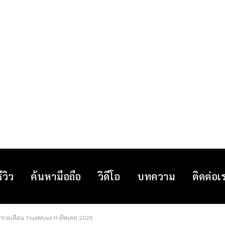
รีวิว
ค้นหามือถือ
วิดีโอ
บทความ
ติดต่อเ
นและรายเดือน TrueMove H อัพเดท 2025