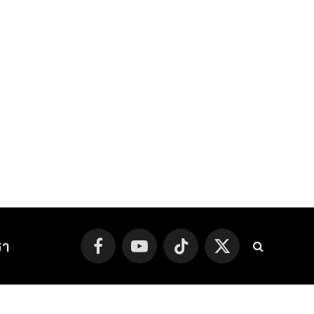
รา
Facebook
YouTube
TikTok
X
(Twitter)