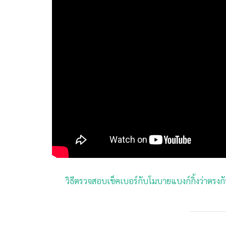
วิธีตรวจสอบเช็คเบอร์กับโมบายแบงก์กิ้งว่าตรงกัน