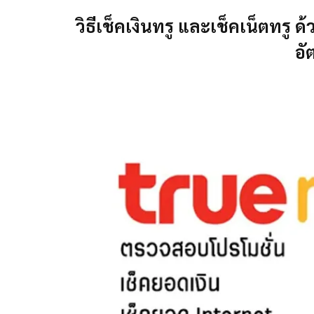
วิธีเช็คเงินทรู และเช็คเน็ตทรู ด้
อั