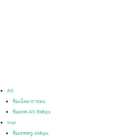
AIS
ซิมเน็ตมาราธอน
ซิมเทพ AIS 8Mbps
true
ซิมเทพ​​ทรู 6Mbps