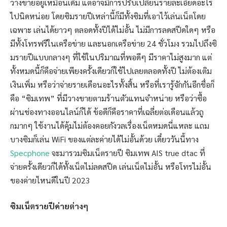
วางขายอยู่เหมือนเดิม แต่อาจมีการปรับเปลี่ยนรายละเอียดอะไร
ไปนิดหน่อย โดยซิมรายปีเหล่านี้ก็มีทั้งซิมที่เอาไว้เล่นเน็ตโดย
เฉพาะ เล่นได้ยาวๆ ตลอดทั้งปีได้ไม่อั้น ไม่มีการลดสปีดใดๆ หรือ
มีทั้งโทรฟรีในเครือข่าย และนอกเครือข่าย 24 ชั่วโมง รวมไปถึงซิ
มรายปีแบบกลางๆ ที่ใช้ในปริมาณที่พอดีๆ มีราคาไม่สูงมาก แต่
ทั้งหมดนี้ก็คือจ่ายเพียงครั้งเดียวก็ใช้ไปเลยตลอดทั้งปี ไม่ต้องเติม
เงินเพิ่ม หรือว่าจ่ายรายเดือนอะไรทั้งสิ้น หรือที่เรารู้จักกันอีกชื่อก็
คือ “ซิมเทพ” ที่มีวางขายตามร้านตัวแทนจำหน่าย หรือว่าซื้อ
ผ่านช่องทางออนไลน์ก็ได้ ข้อดีก็คือราคาที่เฉลี่ยต่อเดือนแล้วถู
กมากๆ ใช้งานได้คุ้มไม่ต้องคอยกังวลเรื่องเน็ตหมดนี่แหละ แถม
บางซิมก็เล่น WiFi ของแต่ละค่ายได้ไม่อั้นด้วย เดี๋ยววันนี้ทาง
Specphone
จะมารวมซิมเน็ตรายปี ซิมเทพ AIS true dtac ที่
จ่ายครั้งเดียวก็ได้ทั้งเน็ตไม่ลดสปีด เล่นเน็ตไม่อั้น หรือโทรไม่อั้น
ของค่ายไหนดีในปี 2023
ซิมเน็ตรายปีค่ายต่างๆ