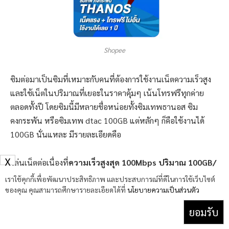
Shopee
ซิมต่อมาเป็นซิมที่เหมาะกับคนที่ต้องการใช้งานเน็ตความเร็วสูง
และใช้เน็ตในปริมาณที่เยอะในราคาคุ้มๆ เน้นโทรฟรีทุกค่าย
ตลอดทั้งปี โดยซิมนี้มีหลายชื่อหน่อยทั้งซิมเทพธานอส ซิม
คงกระพัน หรือซิมเทพ dtac 100GB แต่หลักๆ ก็คือใช้งานได้
100GB นั่นแหละ มีรายละเอียดคือ
X
เล่นเน็ตต่อเนื่องที่
ความเร็วสูงสุด 100Mbps ปริมาณ 100GB/
เดือน
เราใช้คุกกี้เพื่อพัฒนาประสิทธิภาพ และประสบการณ์ที่ดีในการใช้เว็บไซต์
ของคุณ คุณสามารถศึกษารายละเอียดได้ที่
นโยบายความเป็นส่วนตัว
ไม่สามารถเก็บปริมาณเน็ตทบเดือนได้
ยอมรับ
โทรฟรีทุกเครือข่ายตลอด 24 ชม. 15 นาที/ครั้ง
แชร์ Hotspot เพื่อใช้งานทั่วไปได้