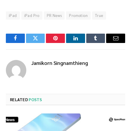
iPad
iPad Pro
PR News
Promotion
True
Facebook
Twitter
Pinterest
LinkedIn
Tumblr
Email
Jamikorn Singnamthieng
RELATED
POSTS