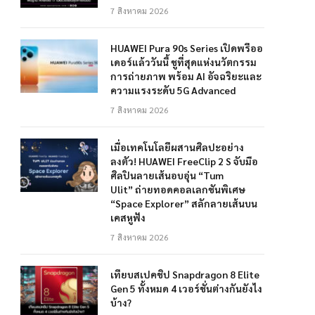
7 สิงหาคม 2026
HUAWEI Pura 90s Series เปิดพรีออ
เดอร์แล้ววันนี้ ชูที่สุดแห่งนวัตกรรม
การถ่ายภาพ พร้อม AI อัจฉริยะและ
ความแรงระดับ 5G Advanced
7 สิงหาคม 2026
เมื่อเทคโนโลยีผสานศิลปะอย่าง
ลงตัว! HUAWEI FreeClip 2 S จับมือ
ศิลปินลายเส้นอบอุ่น “Tum
Ulit” ถ่ายทอดคอลเลกชันพิเศษ
“Space Explorer” สลักลายเส้นบน
เคสหูฟัง
7 สิงหาคม 2026
เทียบสเปคชิป Snapdragon 8 Elite
Gen 5 ทั้งหมด 4 เวอร์ชั่นต่างกันยังไง
บ้าง?