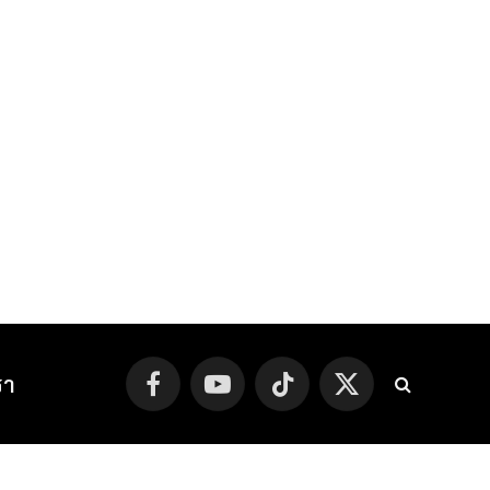
รา
Facebook
YouTube
TikTok
X
(Twitter)