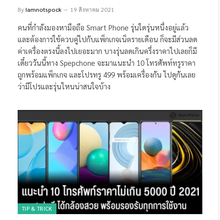
By
Iamnotspock
19 สิงหาคม 2021
คนที่กำลังมองหามือถือ Smart Phone รุ่นใดรุ่นหนึ่งอยู่แล้ว
และต้องการใช้ควบคู่ไปกับแพ็กเกจเน็ตรายเดือน ก็จะมีส่วนลด
ค่าเครื่องตรงนี้ลงไปเยอะมาก บางรุ่นลดเกินครึ่งราคาไปเลยก็มี
เดี๋ยววันนี้ทาง Spepchone จะมาแนะนำ 10 โทรศัพท์ทรูราคา
ถูกพร้อมแพ็กเกจ และโปรทรู 499 พร้อมเครื่องกัน ไปดูกันเลย
ว่ามีโปรและรุ่นไหนน่าสนใจบ้าง
TIP & TRICK