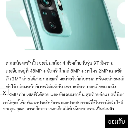
ส่วนกล้องหลังนั้น จะเป็นกล้อง 4 ตัวคล้ายกับรุ่น 9T มีความ
ละเอียดอยู่ที่ 48MP + อัลตร้าไวลด์ 8MP + มาโคร 2MP และชัด
ลึก 2MP ถ่ายได้สวยงามทุกที่ จะถ่ายวิวก็เก็บหมด หรือจะถ่ายคนก็
ทำได้ กล้องหน้าก็เทพไม่แพ้กัน เพราะมีความละเอียดมากถึง
X
13MP ถ่ายเซลฟี่ได้สวย และชัดเจนมากขึ้น สุดท้ายคือแบตที่มีมา
ให้ถึง 5,000 mAh รองรับ Fast Charging ได้สูงสุด 33W เลยที
เราใช้คุกกี้เพื่อพัฒนาประสิทธิภาพ และประสบการณ์ที่ดีในการใช้เว็บไซต์
ของคุณ คุณสามารถศึกษารายละเอียดได้ที่
นโยบายความเป็นส่วนตัว
เดียว ไม่ต้องกลัวว่าแบตหมดก่อน หรือถึงแม้ว่าแบตจะหมด ก็ยัง
ชาร์จกลับมาเต็มได้ไวมากๆ ด้วย รุ่นนี้โดยรวมแล้วเป็นโทรศัพท์
ยอมรับ
ราคาไม่เกิน 5000 บาทที่น่าสนใจอยู่เหมือนกัน สามารถใช้งานได้