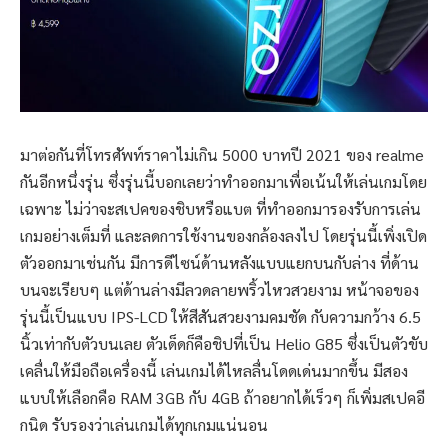
มาต่อกันที่โทรศัพท์ราคาไม่เกิน 5000 บาทปี 2021 ของ realme
กันอีกหนึ่งรุ่น ซึ่งรุ่นนี้บอกเลยว่าทำออกมาเพื่อเน้นให้เล่นเกมโดย
เฉพาะ ไม่ว่าจะสเปคของชิบหรือแบต ที่ทำออกมารองรับการเล่น
เกมอย่างเต็มที่ และลดการใช้งานของกล้องลงไป โดยรุ่นนี้เพิ่งเปิด
ตัวออกมาเช่นกัน มีการดีไซน์ด้านหลังแบบแยกบนกับล่าง ที่ด้าน
บนจะเรียบๆ แต่ด้านล่างมีลวดลายพริ้วไหวสวยงาม หน้าจอของ
รุ่นนี้เป็นแบบ IPS-LCD ให้สีสันสวยงามคมชัด กับความกว้าง 6.5
นิ้วเท่ากับตัวบนเลย ตัวเด็ดก็คือชิปที่เป็น Helio G85 ซึ่งเป็นตัวขับ
เคลื่นให้มือถือเครื่องนี้ เล่นเกมได้ไหลลื่นโดดเด่นมากขึ้น มีสอง
แบบให้เลือกคือ RAM 3GB กับ 4GB ถ้าอยากได้เร็วๆ ก็เพิ่มสเปคอี
กนิด รับรองว่าเล่นเกมได้ทุกเกมแน่นอน