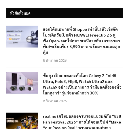
หัวข้อทั้งหมด
แจกโค้ดเฉพาะที่ Shopee เท่านั้น! หัวเว่ยจัด
โปรเด็ดรับเปิดตัว HUAWEI FreeClip 2 S หู
ฟัง Open-ear ใส่สบายเหนือระดับ เคาะราคา
พิเศษเริ่มเพียง 6,990 บาท พร้อมของแถมสุด
คุ้ม
8 สิงหาคม 2026
ซัมซุง เปิดยอดจองทั่วโลก Galaxy Z Fold8
Ultra, Fold8, Flip8, Watch Ultra2 และ
Watch9 อย่างเป็นทางการ ว่ามียอดสั่งจองทั่ว
โลกสูงกว่ารุ่นก่อนหน้ากว่า 30%
8 สิงหาคม 2026
realme เตรียมฉลองครบรอบแบรนด์กับ “828
Fan Festival 2026” ภายใต้คอนเซ็ปต์ “Make
Your Passion Real” ชวนแฟนเกมค้นหา