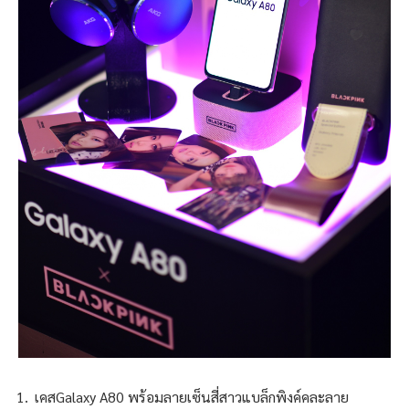
เคสGalaxy A80
พร้อมลายเซ็นสี่สาวแบล็กพิงค์คละลาย