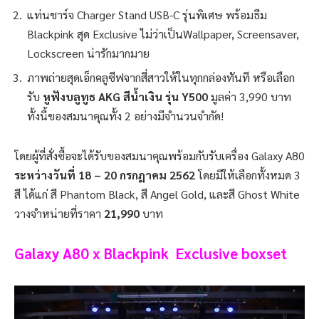
แท่นชาร์จ
Charger Stand USB-C
รุ่นพิเศษ พร้อมธีม
Blackpink
สุด
Exclusive
ไม่ว่าเป็น
Wallpaper, Screensaver,
Lockscreen
น่ารักมากมาย
ภาพถ่ายสุดเอ็กคลูซีฟจากสี่สาวให้ในทุกกล่องทันที หรือเลือก
รับ
หูฟังบลูทูธ
AKG
สีน้ำเงิน รุ่น
Y500
มูลค่า
3,990
บาท
ทั้งนี้ของสมนาคุณทั้ง
2
อย่างมีจำนวนจำกัด!
โดยผู้ที่สั่งซื้อจะได้รับของสมนาคุณพร้อมกับรับเครื่อง Galaxy A80
ระหว่างวันที่
18 – 20
กรกฎาคม
2562
โดยมีให้เลือกทั้งหมด
3
สี ได้แก่ สี
Phantom Black,
สี
Angel Gold,
และสี
Ghost White
วางจำหน่ายที่ราคา
21,990
บาท
Galaxy A80 x Blackpink Exclusive boxset