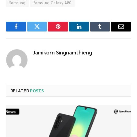
Samsung
Samsung Galaxy A80
Facebook
Twitter
Pinterest
LinkedIn
Tumblr
Email
Jamikorn Singnamthieng
RELATED
POSTS