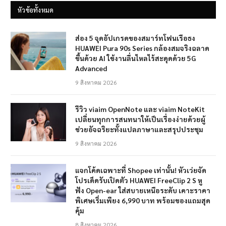
หัวข้อทั้งหมด
ส่อง 5 จุดอัปเกรดของสมาร์ทโฟนเรือธง
HUAWEI Pura 90s Series กล้องสมจริงฉลาด
ขึ้นด้วย AI ใช้งานลื่นไหลไร้สะดุดด้วย 5G
Advanced
9 สิงหาคม 2026
รีวิว viaim OpenNote และ viaim NoteKit
เปลี่ยนทุกการสนทนาให้เป็นเรื่องง่ายด้วยผู้
ช่วยอัจฉริยะทั้งแปลภาษาและสรุปประชุม
9 สิงหาคม 2026
แจกโค้ดเฉพาะที่ Shopee เท่านั้น! หัวเว่ยจัด
โปรเด็ดรับเปิดตัว HUAWEI FreeClip 2 S หู
ฟัง Open-ear ใส่สบายเหนือระดับ เคาะราคา
พิเศษเริ่มเพียง 6,990 บาท พร้อมของแถมสุด
คุ้ม
8 สิงหาคม 2026