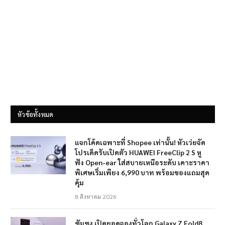
หัวข้อทั้งหมด
แจกโค้ดเฉพาะที่ Shopee เท่านั้น! หัวเว่ยจัด
โปรเด็ดรับเปิดตัว HUAWEI FreeClip 2 S หู
ฟัง Open-ear ใส่สบายเหนือระดับ เคาะราคา
พิเศษเริ่มเพียง 6,990 บาท พร้อมของแถมสุด
คุ้ม
8 สิงหาคม 2026
ซัมซุง เปิดยอดจองทั่วโลก Galaxy Z Fold8