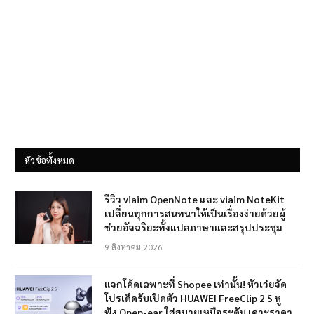
หัวข้อทั้งหมด
รีวิว viaim OpenNote และ viaim NoteKit
เปลี่ยนทุกการสนทนาให้เป็นเรื่องง่ายด้วยผู้
ช่วยอัจฉริยะทั้งแปลภาษาและสรุปประชุม
9 สิงหาคม 2026
แจกโค้ดเฉพาะที่ Shopee เท่านั้น! หัวเว่ยจัด
โปรเด็ดรับเปิดตัว HUAWEI FreeClip 2 S หู
ฟัง Open-ear ใส่สบายเหนือระดับ เคาะราคา