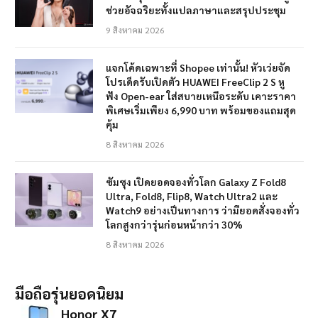
ช่วยอัจฉริยะทั้งแปลภาษาและสรุปประชุม
9 สิงหาคม 2026
แจกโค้ดเฉพาะที่ Shopee เท่านั้น! หัวเว่ยจัด
โปรเด็ดรับเปิดตัว HUAWEI FreeClip 2 S หู
ฟัง Open-ear ใส่สบายเหนือระดับ เคาะราคา
พิเศษเริ่มเพียง 6,990 บาท พร้อมของแถมสุด
คุ้ม
8 สิงหาคม 2026
ซัมซุง เปิดยอดจองทั่วโลก Galaxy Z Fold8
Ultra, Fold8, Flip8, Watch Ultra2 และ
Watch9 อย่างเป็นทางการ ว่ามียอดสั่งจองทั่ว
โลกสูงกว่ารุ่นก่อนหน้ากว่า 30%
8 สิงหาคม 2026
มือถือรุ่นยอดนิยม
Honor X7