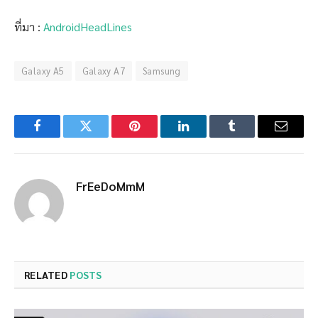
ที่มา :
AndroidHeadLines
Galaxy A5
Galaxy A7
Samsung
Facebook
Twitter
Pinterest
LinkedIn
Tumblr
Email
FrEeDoMmM
RELATED
POSTS