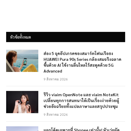
หัวข้อทั้งหมด
ส่อง 5 จุดอัปเกรดของสมาร์ทโฟนเรือธง
HUAWEI Pura 90s Series กล้องสมจริงฉลาด
ขึ้นด้วย AI ใช้งานลื่นไหลไร้สะดุดด้วย 5G
Advanced
9 สิงหาคม 2026
รีวิว viaim OpenNote และ viaim NoteKit
เปลี่ยนทุกการสนทนาให้เป็นเรื่องง่ายด้วยผู้
ช่วยอัจฉริยะทั้งแปลภาษาและสรุปประชุม
9 สิงหาคม 2026
แจกโค้ดเฉพาะที่ Shopee เท่านั้น! หัวเว่ยจัด