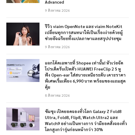
Advanced
9 สิงหาคม 2026
รีวิว viaim OpenNote และ viaim NoteKit
เปลี่ยนทุกการสนทนาให้เป็นเรื่องง่ายด้วยผู้
ช่วยอัจฉริยะทั้งแปลภาษาและสรุปประชุม
9 สิงหาคม 2026
แจกโค้ดเฉพาะที่ Shopee เท่านั้น! หัวเว่ยจัด
โปรเด็ดรับเปิดตัว HUAWEI FreeClip 2 S หู
ฟัง Open-ear ใส่สบายเหนือระดับ เคาะราคา
พิเศษเริ่มเพียง 6,990 บาท พร้อมของแถมสุด
คุ้ม
8 สิงหาคม 2026
ซัมซุง เปิดยอดจองทั่วโลก Galaxy Z Fold8
Ultra, Fold8, Flip8, Watch Ultra2 และ
Watch9 อย่างเป็นทางการ ว่ามียอดสั่งจองทั่ว
โลกสูงกว่ารุ่นก่อนหน้ากว่า 30%