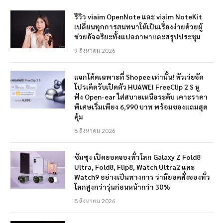
รีวิว viaim OpenNote และ viaim NoteKit
เปลี่ยนทุกการสนทนาให้เป็นเรื่องง่ายด้วยผู้
ช่วยอัจฉริยะทั้งแปลภาษาและสรุปประชุม
9 สิงหาคม 2026
แจกโค้ดเฉพาะที่ Shopee เท่านั้น! หัวเว่ยจัด
โปรเด็ดรับเปิดตัว HUAWEI FreeClip 2 S หู
ฟัง Open-ear ใส่สบายเหนือระดับ เคาะราคา
พิเศษเริ่มเพียง 6,990 บาท พร้อมของแถมสุด
คุ้ม
8 สิงหาคม 2026
ซัมซุง เปิดยอดจองทั่วโลก Galaxy Z Fold8
Ultra, Fold8, Flip8, Watch Ultra2 และ
Watch9 อย่างเป็นทางการ ว่ามียอดสั่งจองทั่ว
โลกสูงกว่ารุ่นก่อนหน้ากว่า 30%
8 สิงหาคม 2026