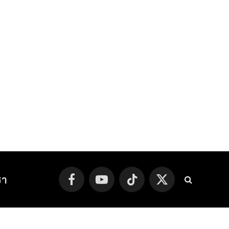
รา
Facebook
YouTube
TikTok
X
(Twitter)