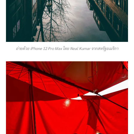
ถ่ายด้วย iPhone 12 Pro Max โดย Neal Kumar จากสหรัฐอเมริกา