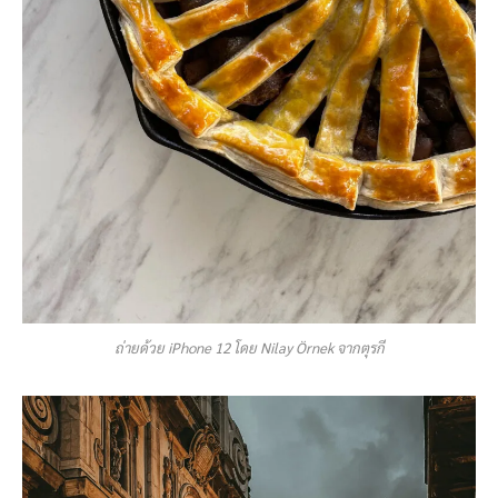
ถ่ายด้วย iPhone 12 โดย Nilay Örnek จากตุรกี