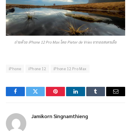
ถ่ายด้วย iPhone 12 Pro Max โดย Pieter de Vries จากออสเตรเลีย
iPhone
iPhone 12
iPhone 12 Pro Max
Facebook
Twitter
Pinterest
LinkedIn
Tumblr
Email
Jamikorn Singnamthieng