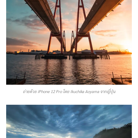
ถ่ายด้วย iPhone 12 Pro โดย Ikuchika Aoyama จากญี่ปุ่น