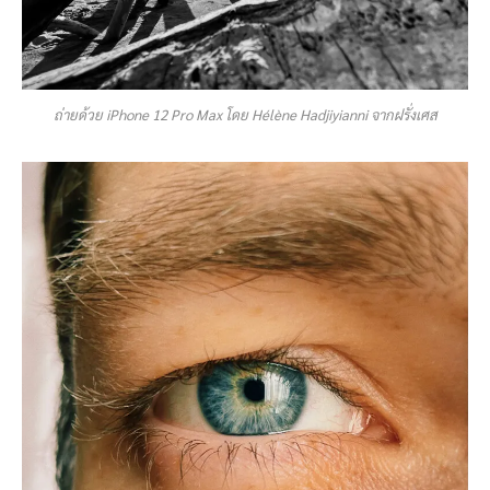
ถ่ายด้วย iPhone 12 Pro Max โดย Hélène Hadjiyianni จากฝรั่งเศส