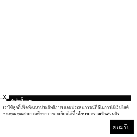
X
หัวข้อทั้งหมด
เราใช้คุกกี้เพื่อพัฒนาประสิทธิภาพ และประสบการณ์ที่ดีในการใช้เว็บไซต์
ของคุณ คุณสามารถศึกษารายละเอียดได้ที่
นโยบายความเป็นส่วนตัว
รีวิว viaim OpenNote และ viaim NoteKit
เปลี่ยนทุกการสนทนาให้เป็นเรื่องง่ายด้วยผู้
ยอมรับ
ช่วยอัจฉริยะทั้งแปลภาษาและสรุปประชุม