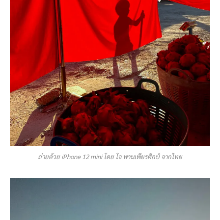
ถ่ายด้วย iPhone 12 mini โดย โจ พานเพียรศิลป์ จากไทย