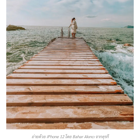
ถ่ายด้วย iPhone 12 โดย Bahar Akıncı จากตุรกี