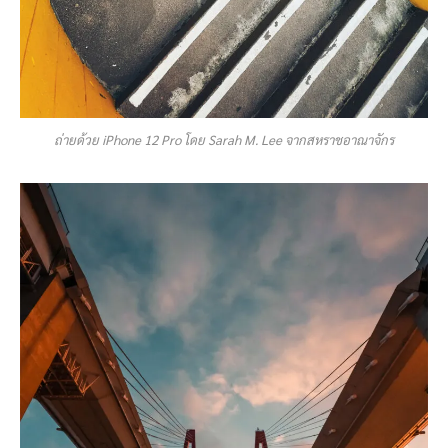
ถ่ายด้วย iPhone 12 Pro โดย Sarah M. Lee จากสหราชอาณาจักร