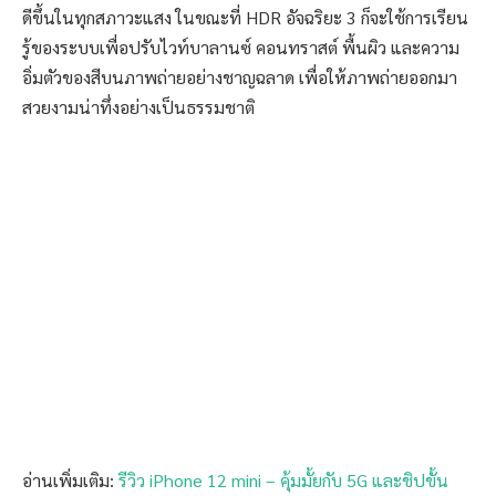
ดีขึ้นในทุกสภาวะแสง ในขณะที่ HDR อัจฉริยะ 3 ก็จะใช้การเรียน
รู้ของระบบเพื่อปรับไวท์บาลานซ์ คอนทราสต์ พื้นผิว และความ
อิ่มตัวของสีบนภาพถ่ายอย่างชาญฉลาด เพื่อให้ภาพถ่ายออกมา
สวยงามน่าทึ่งอย่างเป็นธรรมชาติ
อ่านเพิ่มเติม:
รีวิว iPhone 12 mini – คุ้มมั้ยกับ 5G และชิปขั้น