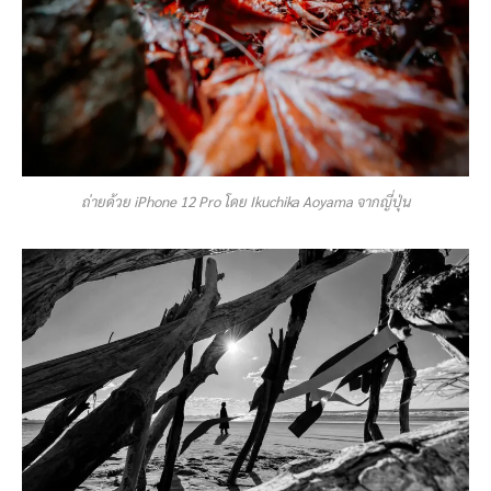
ถ่ายด้วย iPhone 12 Pro โดย Ikuchika Aoyama จากญี่ปุ่น