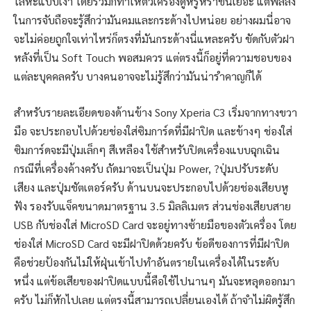
โลหะแบบเงา โดยรวมก็ทำให้ตัวเครื่องดูหรูหราขึ้นเยอะ แต่ฟิลลิง
ในการจับถือจะรู้สึกว่ามันคมและกระด้างไปหน่อย อย่างผมนี่อาจ
จะไม่ค่อยถูกใจเท่าไหร่ก็ตรงที่มันกระด้างนี่แหละครับ ขัดกับตัวฝา
หลังที่เป็น Soft Touch พอสมควร แต่ตรงนี้ก็อยู่ที่ความชอบของ
แต่ละบุคคลครับ บางคนอาจจะไม่รู้สึกว่ามันน่ารำคาญก็ได้
สำหรับรายละเอียดของด้านข้าง Sony Xperia C3 เริ่มจากทางขวา
มือ จะประกอบไปด้วยช่องใส่ซิมการ์ดที่มีฝาปิด และข้างๆ ช่องใส่
ซิมการ์ดจะมีปุ่มเล็กๆ สีเหลือง ใช้สำหรับปิดเครื่องแบบฉุกเฉิน
กรณีที่เครื่องค้างครับ ถัดมาจะเป็นปุ่ม Power, ?ปุ่มปรับระดับ
เสียง และปุ่มชัตเตอร์ครับ ด้านบนจะประกอบไปด้วยช่องเสียบหู
ฟัง รองรับแจ็คขนาดมาตรฐาน 3.5 มิลลิเมตร ส่วนช่องเสียบสาย
USB กับช่องใส่ MicroSD Card จะอยู่ทางซ้ายมือของตัวเครื่อง โดย
ช่องใส่ MicroSD Card จะมีฝาปิดด้วยครับ ข้อดีของการที่มีฝาปิด
คือช่วยป้องกันไม่ให้ฝุ่นเข้าไปทำอันตรายในเครื่องได้ในระดับ
หนึ่ง แต่ข้อเสียของฝาปิดแบบนี้คือใช้ไปนานๆ มันจะหลุดออกมา
ครับ ไม่ก็หักไปเลย แต่ตรงนี้สามารถเปลี่ยนเองได้ ถ้าจำไม่ผิดรู้สึก