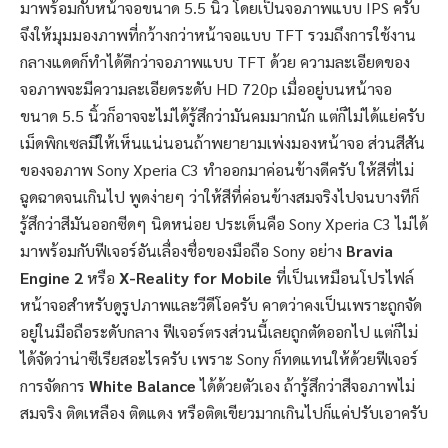
มาพร้อมกับหน้าจอขนาด 5.5 นิ้ว โดยเป็นจอภาพแบบ IPS ครับ
จึงให้มุมมองภาพที่กว้างกว่าหน้าจอแบบ TFT รวมถึงการใช้งาน
กลางแดดก็ทำได้ดีกว่าจอภาพแบบ TFT ด้วย ความละเอียดของ
จอภาพจะมีความละเอียดระดับ HD 720p เมื่ออยู่บนหน้าจอ
ขนาด 5.5 นิ้วก็อาจจะไม่ได้รู้สึกว่ามันคมมากนัก แต่ก็ไม่ได้แย่ครับ
เม็ดพิกเซลมีให้เห็นแน่นอนถ้าพยายามเพ่งมองหน้าจอ ส่วนสีสัน
ของจอภาพ Sony Xperia C3 ทำออกมาค่อนข้างดีครับ ให้สีที่ไม่
ฉูดฉาดจนเกินไป พูดง่ายๆ ว่าให้สีที่ค่อนข้างสมจริงไปจนบางทีก็
รู้สึกว่าสีมันออกซีดๆ นิดหน่อย ประเด็นคือ Sony Xperia C3 ไม่ได้
มาพร้อมกับฟีเจอร์อันเลื่องชื่อของมือถือ Sony อย่าง
Bravia
Engine 2
หรือ
X-Reality for Mobile
ที่เป็นเหมือนโปรไฟล์
หน้าจอสำหรับดูรูปภาพและวีดีโอครับ คาดว่าคงเป็นเพราะถูกจัด
อยู่ในมือถือระดับกลาง ฟีเจอร์ตรงส่วนนี้เลยถูกตัดออกไป แต่ก็ไม่
ได้จัดว่าน่าซีเรียสอะไรครับ เพราะ Sony ก็ทดแทนให้ด้วยฟีเจอร์
การจัดการ
White Balance
ได้ด้วยตัวเอง ถ้ารู้สึกว่าสีจอภาพไม่
สมจริง ติดเหลือง ติดแดง หรือติดเขียวมากเกินไปก็แค่ปรับเอาครับ