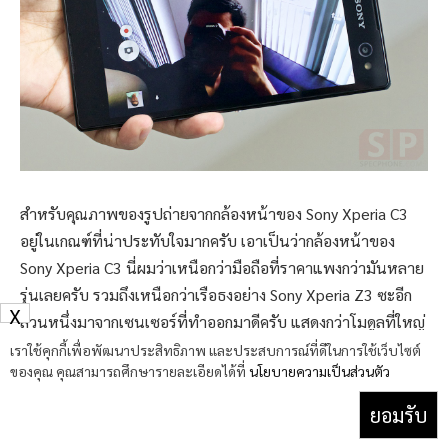
สำหรับคุณภาพของรูปถ่ายจากกล้องหน้าของ Sony Xperia C3
อยู่ในเกณฑ์ที่น่าประทับใจมากครับ เอาเป็นว่ากล้องหน้าของ
Sony Xperia C3 นี่ผมว่าเหนือกว่ามือถือที่ราคาแพงกว่ามันหลาย
รุ่นเลยครับ รวมถึงเหนือกว่าเรือธงอย่าง Sony Xperia Z3 ซะอีก
X
ส่วนหนึ่งมาจากเซนเซอร์ที่ทำออกมาดีครับ แสดงกว่าโมดูลที่ใหญ่
ไม่ได้ทำเอาไว้โชว์เพียงอย่างเดียวนะ เพราะมันใช้งานได้จริงด้วย
เราใช้คุกกี้เพื่อพัฒนาประสิทธิภาพ และประสบการณ์ที่ดีในการใช้เว็บไซต์
ของคุณ คุณสามารถศึกษารายละเอียดได้ที่
นโยบายความเป็นส่วนตัว
ส่วนแฟลช LED ก็ทำหน้าที่ของมันได้ดีครับ ช่วยในการเติมแสง
ได้ดีทีเดียว และที่สำคัญคือไม่ได้เป็นการทำร้ายหน้าเหมือน
ยอมรับ
แฟลชกล้องหน้าของแบรนด์อื่นที่เป็นแสงแฟลชแข็งๆ ด้วย