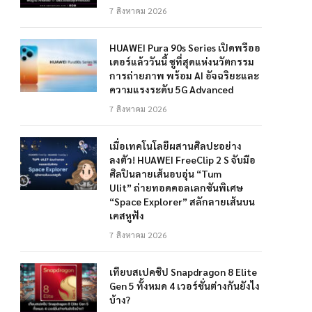
7 สิงหาคม 2026
HUAWEI Pura 90s Series เปิดพรีออ
เดอร์แล้ววันนี้ ชูที่สุดแห่งนวัตกรรม
การถ่ายภาพ พร้อม AI อัจฉริยะและ
ความแรงระดับ 5G Advanced
7 สิงหาคม 2026
เมื่อเทคโนโลยีผสานศิลปะอย่าง
ลงตัว! HUAWEI FreeClip 2 S จับมือ
ศิลปินลายเส้นอบอุ่น “Tum
Ulit” ถ่ายทอดคอลเลกชันพิเศษ
“Space Explorer” สลักลายเส้นบน
เคสหูฟัง
7 สิงหาคม 2026
เทียบสเปคชิป Snapdragon 8 Elite
Gen 5 ทั้งหมด 4 เวอร์ชั่นต่างกันยังไง
บ้าง?