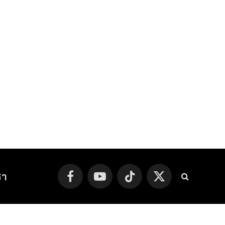
รา
Facebook
YouTube
TikTok
X
(Twitter)