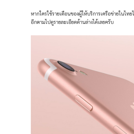
หากใครใช้รายเดือนของผู้ให้บริการเครือข่ายในไทยไม
อีกตามไปดูรายละเอียดด้านล่างได้เลยครับ