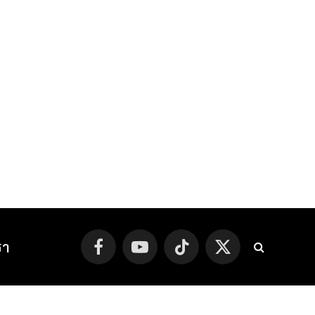
รา
Facebook
YouTube
TikTok
X
(Twitter)