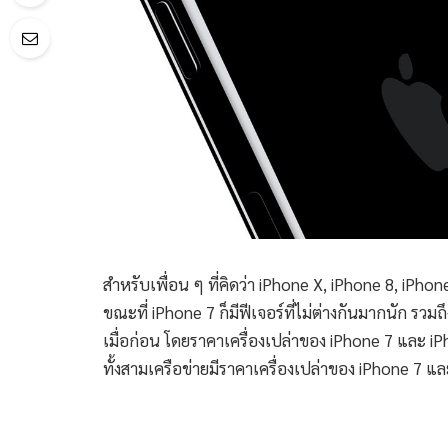
สำหรับเพื่อน ๆ ที่คิดว่า iPhone X, iPhone 8, iPh
ขณะที่ iPhone 7 ก็มีฟีเจอร์ที่ไม่ต่างกันมากนัก รว
เมื่อก่อน โดยราคาเครื่องเปล่าของ iPhone 7 และ iP
ทั้งสามเครือข่ายมีราคาเครื่องเปล่าของ iPhone 7 และ