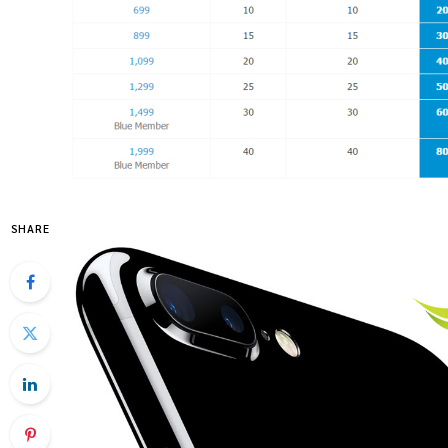
SHARE