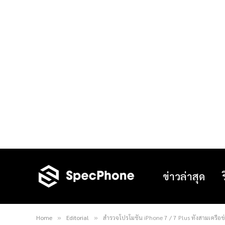
ข่าวล่าสุด
Home
Editorial
สำรวจโปรโมชั่น iPhone 7 / 7 Plus ทั้งสามเครือข
»
»