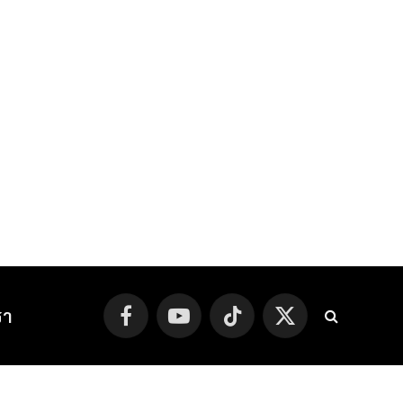
รา
Facebook
YouTube
TikTok
X
(Twitter)