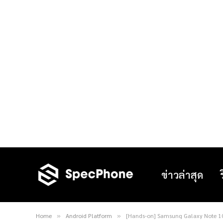
ข่าวล่าสุด
Home
Android Platform
[Hands-on] Samsung Galaxy Note 10 
»
»