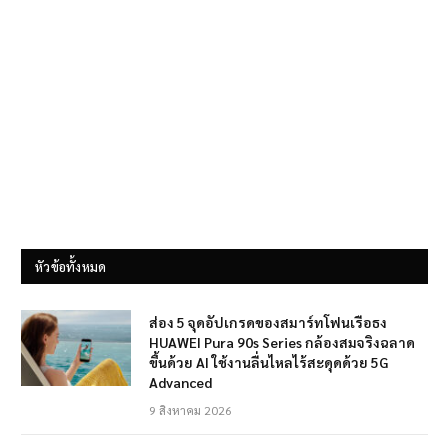
หัวข้อทั้งหมด
ส่อง 5 จุดอัปเกรดของสมาร์ทโฟนเรือธง
HUAWEI Pura 90s Series กล้องสมจริงฉลาด
ขึ้นด้วย AI ใช้งานลื่นไหลไร้สะดุดด้วย 5G
Advanced
9 สิงหาคม 2026