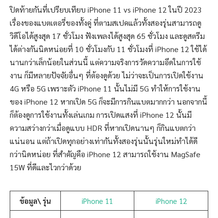
ปิดท้ายกันที่เปรียบเทียบ iPhone 11 vs iPhone 12 ในปี 2023
เรื่องของแบตเตอรี่ของทั้งคู่ ที่ตามสเปคแล้วทั้งสองรุ่นสามารถดู
วิดีโอได้สูงสุด 17 ชั่วโมง ฟังเพลงได้สูงสุด 65 ชั่วโมง และดูสตรีม
ได้ต่างกันนิดหน่อยที่ 10 ชั่วโมงกับ 11 ชั่วโมงที่ iPhone 12 ใช้ได้
นานกว่าเล็กน้อยในส่วนนี้ แต่ความจริงการวัดความอึดในการใช้
งาน ก็มีหลายปัจจัยอื่นๆ ที่ต้องดูด้วย ไม่ว่าจะเป็นการเปิดใช้งาน
4G หรือ 5G เพราะตัว iPhone 11 นั้นไม่มี 5G ทำให้การใช้งาน
ของ iPhone 12 หากเปิด 5G ก็จะมีการกินแบตมากกว่า นอกจากนี้
ก็ต้องดูการใช้งานทั้งเล่นเกม การเปิดแสงที่ iPhone 12 นั้นมี
ความสว่างกว่าเมื่อดูแบบ HDR ที่หากเปิดนานๆ ก็กินแบตกว่า
แน่นอน แต่ถ้าเปิดทุกอย่างเท่ากันทั้งสองรุ่นนั้นรุ่นใหม่ทำได้ดี
กว่านิดหน่อย ที่สำคัญคือ iPhone 12 สามารถใช้งาน MagSafe
15W ที่ดีและไวกว่าด้วย
ข้อมูล\ รุ่น
iPhone 11
iPhone 12