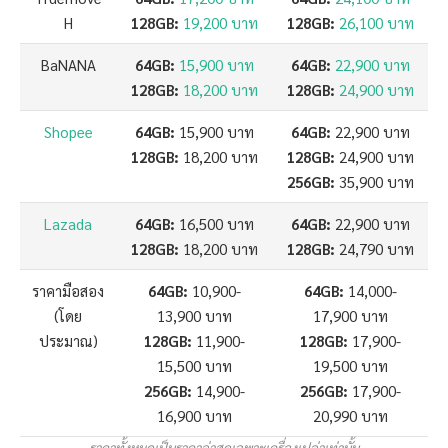
H
128GB:
19,200 บาท
128GB:
26,100 บาท
BaNANA
64GB:
15,900 บาท
64GB:
22,900 บาท
128GB:
18,200 บาท
128GB:
24,900 บาท
Shopee
64GB:
15,900 บาท
64GB:
22,900 บาท
128GB:
18,200 บาท
128GB:
24,900 บาท
256GB:
35,900 บาท
Lazada
64GB:
16,500 บาท
64GB:
22,900 บาท
128GB:
18,200 บาท
128GB:
24,790 บาท
ราคามือสอง
64GB:
10,900-
64GB:
14,000-
(โดย
13,900 บาท
17,900 บาท
ประมาณ)
128GB:
11,900-
128GB:
17,900-
15,500 บาท
19,500 บาท
256GB:
14,900-
256GB:
17,900-
16,900 บาท
20,990 บาท
ราคาทั้งหมดเป็นราคาล่าสุดเฉพาะเครื่องเปล่าเท่านั้น