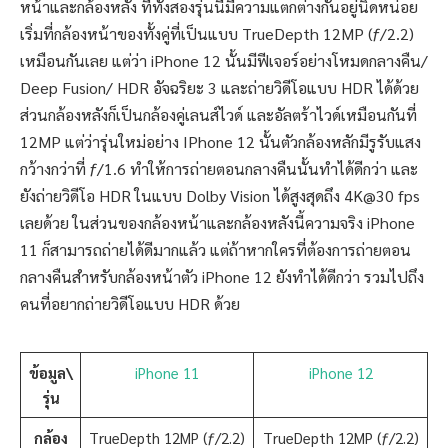
หน้าและกล้องหลัง ที่ทั้งสองรุ่นนี้มีความแตกต่างกันอยู่นิดหน่อย
เริ่มที่กล้องหน้าของทั้งคู่ที่เป็นแบบ TrueDepth 12MP (ƒ/2.2)
เหมือนกันเลย แต่ว่า iPhone 12 นั้นมีฟีเจอร์อย่างโหมดกลางคืน/
Deep Fusion/ HDR อัจฉริยะ 3 และถ่ายวิดีโอแบบ HDR ได้ด้วย
ส่วนกล้องหลังก็เป็นกล้องคู่เลนส์ไวด์ และอัลตร้าไวด์เหมือนกันที่
12MP แต่ว่ารุ่นใหม่อย่าง IPhone 12 นั้นตัวกล้องหลักมีรูรับแสง
กว้างกว่าที่ ƒ/1.6 ทำให้การถ่ายตอนกลางคืนนั้นทำได้ดีกว่า และ
ยังถ่ายวิดีโอ HDR ในแบบ Dolby Vision ได้สูงสุดถึง 4K@30 fps
เลยด้วย ในส่วนของกล้องหน้าและกล้องหลังนี้ความจริง iPhone
11 ก็สามารถถ่ายได้ดีมากแล้ว แต่ถ้าหากใครที่ต้องการถ่ายตอน
กลางคืนสำหรับกล้องหน้าตัว iPhone 12 ยังทำได้ดีกว่า รวมไปถึง
คนที่อยากถ่ายวิดีโอแบบ HDR ด้วย
ข้อมูล\
iPhone 11
iPhone 12
รุ่น
กล้อง
TrueDepth 12MP (ƒ/2.2)
TrueDepth 12MP (ƒ/2.2)