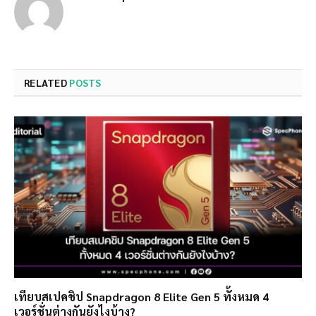
RELATED
POSTS
เทียบสเปคชิป Snapdragon 8 Elite Gen 5 ทั้งหมด 4
เวอร์ชั่นต่างกันยังไงบ้าง?