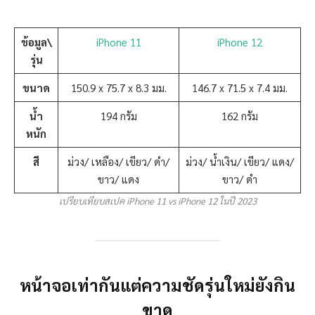
ข้อมูล\
iPhone 11
iPhone 12
รุ่น
ขนาด
150.9 x 75.7 x 8.3 มม.
146.7 x 71.5 x 7.4 มม.
น้ำ
194 กรัม
162 กรัม
หนัก
สี
ม่วง/ เหลือง/ เขียว/ ดำ/
ม่วง/ น้ำเงิน/ เขียว/ แดง/
ขาว/ แดง
ขาว/ ดำ
เปรียบเทียบสเปค iPhone 11 vs iPhone 12 ในปี 2023
หน้าจอเท่ากันแต่ความชัดรุ่นใหม่ยังกิน
ขาด