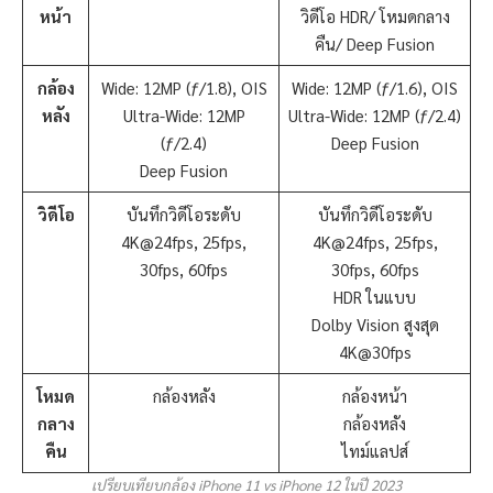
หน้า
วิดีโอ HDR/ โหมดกลาง
คืน/ Deep Fusion
กล้อง
Wide: 12MP (ƒ/1.8), OIS
Wide: 12MP (ƒ/1.6), OIS
หลัง
Ultra-Wide: 12MP
Ultra-Wide: 12MP (ƒ/2.4)
(ƒ/2.4)
Deep Fusion
Deep Fusion
วิดีโอ
บันทึกวิดีโอระดับ
บันทึกวิดีโอระดับ
4K@24fps, 25fps,
4K@24fps, 25fps,
30fps, 60fps
30fps, 60fps
HDR ในแบบ
Dolby Vision สูงสุด
4K@30fps
โหมด
กล้องหลัง
กล้องหน้า
กลาง
กล้องหลัง
คืน
ไทม์แลปส์
เปรียบเทียบกล้อง iPhone 11 vs iPhone 12 ในปี 2023