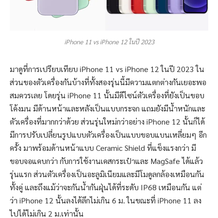
iPhone 11 vs iPhone 12 ในปี 2023
มาดูที่การเปรียบเทียบ iPhone 11 vs iPhone 12 ในปี 2023 ใน
ส่วนของตัวเครื่องกันบ้างที่ทั้งสองรุ่นนี้มีความแตกต่างกันเยอะพอ
สมควรเลย โดยรุ่น iPhone 11 นั้นมีดีไซน์ตัวเครื่องที่ยังเป็นขอบ
โค้งมน มีด้านหน้าและหลังเป็นแบบกระจก แถมยังมีน้ำหนักและ
ตัวเครื่องที่มากกว่าด้วย ส่วนรุ่นใหม่กว่าอย่าง iPhone 12 นั้นก็ได้
มีการปรับเปลี่ยนรูปแบบตัวเครื่องเป็นแบบขอบแบนเหลี่ยมๆ อีก
ครั้ง มาพร้อมด้านหน้าแบบ Ceramic Shield ที่แข็งแรงกว่า มี
ขอบจอแคบกว่า กับการใช้งานเคสกระเป๋าและ MagSafe ได้แล้ว
รุ่นแรก ส่วนตัวเครื่องเป็นอะลูมิเนียมและมีโมดูลกล้องเหมือนกัน
ทั้งคู่ และถึงแม้ว่าจะกันน้ำกันฝุ่นได้ที่ระดับ IP68 เหมือนกัน แต่
ว่า iPhone 12 นั้นลงได้ลึกไม่เกิน 6 ม. ในขณะที่ iPhone 11 ลง
ไปได้ไม่เกิน 2 ม.เท่านั้น