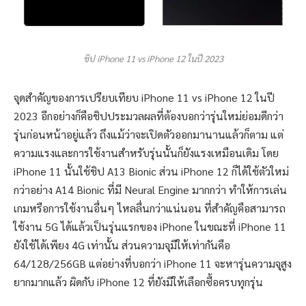
ชิป iPhone 11 vs iPhone 12 ในปี 2023
จุดสำคัญของการเปรียบเทียบ iPhone 11 vs iPhone 12 ในปี
2023 อีกอย่างก็คือชิปประมวลผลที่ต้องบอกว่ารุ่นใหม่ย่อมดีกว่า
รุ่นก่อนหน้าอยู่แล้ว ถึงแม้ว่าจะเปิดตัวออกมานานแล้วก็ตาม แต่
ความแรงและการใช้งานสำหรับรุ่นนั้นก็ยังแรงเหมือนเดิม โดย
iPhone 11 นั้นใช้ชิป A13 Bionic ส่วน iPhone 12 ก็ได้ใช้ตัวใหม่
กว่าอย่าง A14 Bionic ที่มี Neural Engine มากกว่า ทำให้การเล่น
เกมหรือการใช้งานอื่นๆ ไหลลื่นกว่าแน่นอน ที่สำคัญคือสามารถ
ใช้งาน 5G ได้แล้วเป็นรุ่นแรกของ iPhone ในขณะที่ iPhone 11
ยังใช้ได้เพียง 4G เท่านั้น ส่วนความจุมีให้เท่ากันคือ
64/128/256GB แต่อย่างที่บอกว่า iPhone 11 จะหารุ่นความจุสูง
ยากมากแล้ว ผิดกับ iPhone 12 ที่ยังมีให้เลือกซื้อครบทุกรุ่น