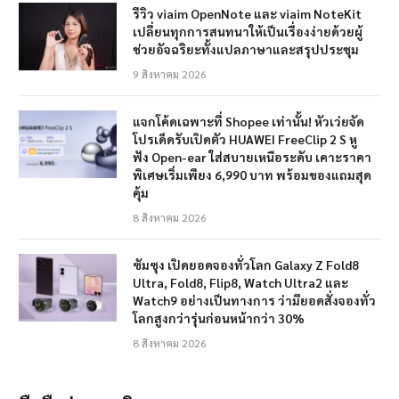
รีวิว viaim OpenNote และ viaim NoteKit
เปลี่ยนทุกการสนทนาให้เป็นเรื่องง่ายด้วยผู้
ช่วยอัจฉริยะทั้งแปลภาษาและสรุปประชุม
9 สิงหาคม 2026
แจกโค้ดเฉพาะที่ Shopee เท่านั้น! หัวเว่ยจัด
โปรเด็ดรับเปิดตัว HUAWEI FreeClip 2 S หู
ฟัง Open-ear ใส่สบายเหนือระดับ เคาะราคา
พิเศษเริ่มเพียง 6,990 บาท พร้อมของแถมสุด
คุ้ม
8 สิงหาคม 2026
ซัมซุง เปิดยอดจองทั่วโลก Galaxy Z Fold8
Ultra, Fold8, Flip8, Watch Ultra2 และ
Watch9 อย่างเป็นทางการ ว่ามียอดสั่งจองทั่ว
โลกสูงกว่ารุ่นก่อนหน้ากว่า 30%
8 สิงหาคม 2026