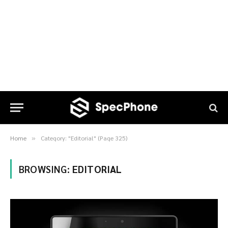
Home
Category: "Editorial" (Page 325)
»
BROWSING:
EDITORIAL