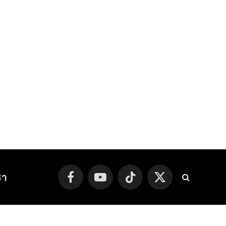
รา
Facebook
YouTube
TikTok
X
(Twitter)