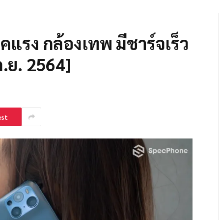
คแรง กล้องเทพ มีชาร์จเร็ว
 ก.ย. 2564]
est