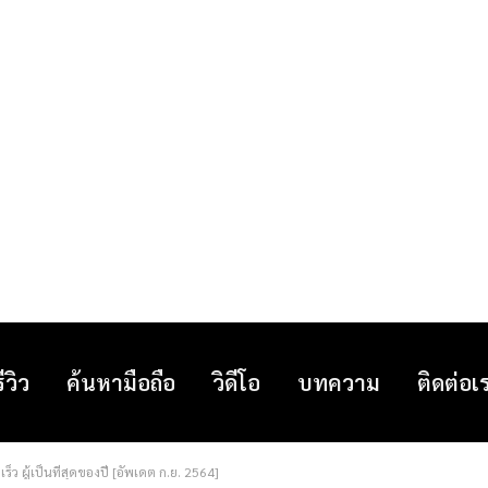
รีวิว
ค้นหามือถือ
วิดีโอ
บทความ
ติดต่อเ
็ว ผู้เป็นที่สุดของปี [อัพเดต ก.ย. 2564]