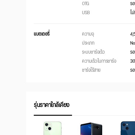
OTG
รอ
USB
ไม
แบตเตอรี่
ความจุ
4,
ประเภท
No
ระบบชาร์จเร็ว
รอ
ความเร็วในการชาร์จ
3
ชาร์จไร้สาย
รอ
รุ่นราคาใกล้เคียง