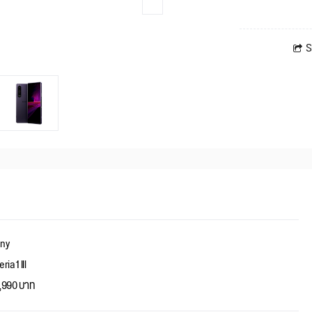
S
ny
ria 1 IIl
,990 บาท