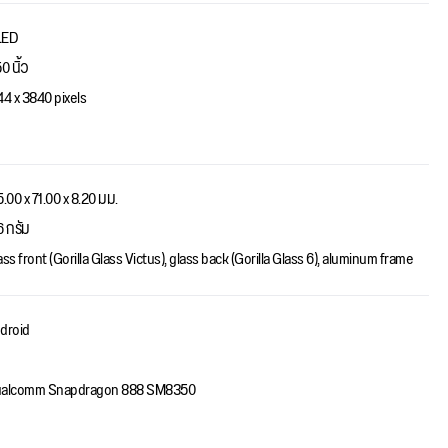
LED
0 นิ้ว
44 x 3840 pixels
5.00 x 71.00 x 8.20 มม.
6 กรัม
ass front (Gorilla Glass Victus), glass back (Gorilla Glass 6), aluminum frame
droid
alcomm Snapdragon 888 SM8350