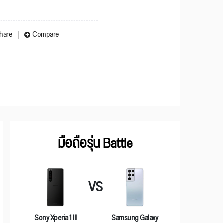
hare
Compare
มือถือรุ่น Battle
VS
Sony Xperia 1 IIl
Samsung Galaxy