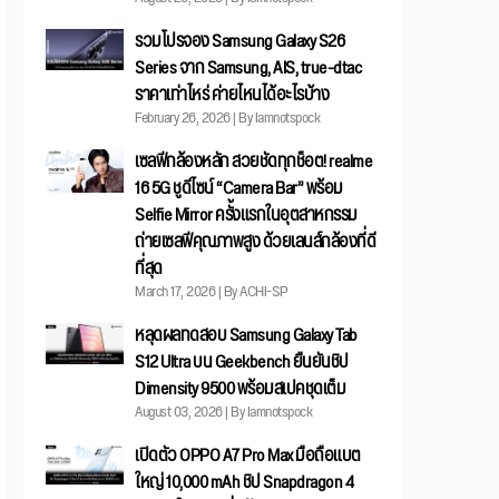
รวมโปรจอง Samsung Galaxy S26
Series จาก Samsung, AIS, true-dtac
ราคาเท่าไหร่ ค่ายไหนได้อะไรบ้าง
February 26, 2026 | By Iamnotspock
เซลฟีกล้องหลัก สวยชัดทุกช็อต! realme
16 5G ชูดีไซน์ “Camera Bar” พร้อม
Selfie Mirror ครั้งแรกในอุตสาหกรรม
ถ่ายเซลฟีคุณภาพสูง ด้วยเลนส์กล้องที่ดี
ที่สุด
March 17, 2026 | By ACHI-SP
หลุดผลทดสอบ Samsung Galaxy Tab
S12 Ultra บน Geekbench ยืนยันชิป
Dimensity 9500 พร้อมสเปคชุดเต็ม
August 03, 2026 | By Iamnotspock
เปิดตัว OPPO A7 Pro Max มือถือแบต
ใหญ่ 10,000 mAh ชิป Snapdragon 4