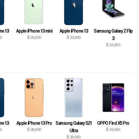
ne 13
Apple iPhone 13 mini
Apple iPhone 13
Samsung Galaxy Z Flip
0
฿ 29,900
฿ 33,900
3
฿ 34,900
ne 13
Apple iPhone 13 Pro
Samsung Galaxy S21
OPPO Find X5 Pro
0
฿ 38,900
฿ 39,990
Ultra
฿ 39,900