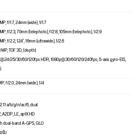
MP, f/1.7, 24mm (wide), 1/1.7
 MP, f/2.3, 70mm (telephoto), f/2.8, 105mm (telephoto), 1/2.9
MP, f/2.2, 124˚, 16mm (ultrawide), 1/2.6
3 MP, TOF 3D, (depth)
@24/25/30/60/120fps HDR, 1080p@30/60/120/240fps; 5-axis gyro-EIS,
S
MP, f/2.0, 24mm (wide), 1/4
2.11 a/b/g/n/ac/6, dual
2, A2DP, LE, aptX HD
th dual-band A-GPS, GLO
งรับ