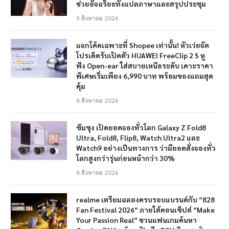
ช่วยอัจฉริยะทั้งแปลภาษาและสรุปประชุม
9 สิงหาคม 2026
แจกโค้ดเฉพาะที่ Shopee เท่านั้น! หัวเว่ยจัด
โปรเด็ดรับเปิดตัว HUAWEI FreeClip 2 S หู
ฟัง Open-ear ใส่สบายเหนือระดับ เคาะราคา
พิเศษเริ่มเพียง 6,990 บาท พร้อมของแถมสุด
คุ้ม
8 สิงหาคม 2026
ซัมซุง เปิดยอดจองทั่วโลก Galaxy Z Fold8
Ultra, Fold8, Flip8, Watch Ultra2 และ
Watch9 อย่างเป็นทางการ ว่ามียอดสั่งจองทั่ว
โลกสูงกว่ารุ่นก่อนหน้ากว่า 30%
8 สิงหาคม 2026
realme เตรียมฉลองครบรอบแบรนด์กับ “828
Fan Festival 2026” ภายใต้คอนเซ็ปต์ “Make
Your Passion Real” ชวนแฟนเกมค้นหา